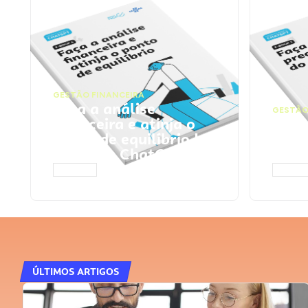
GESTÃO FINANCEIRA
Faça a análise
GESTÃO
financeira e atinja o
Faça
ponto de equilíbrio |
seu 
Prompts ChatGPT
Cha
ACESSAR
ACESS
ÚLTIMOS ARTIGOS