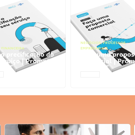
NEGÓCIOS
,
PROCESSOS
 FINANCEIRA
EMPRESARIAIS
 a precificação do
Faça uma propos
serviço | Prompts
comercial | Prom
tGPT
ChatGPT
AR
ACESSAR