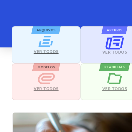
ARQUIVOS
ARTIGOS
VER TODOS
VER TODOS
MODELOS
PLANILHAS
VER TODOS
VER TODOS