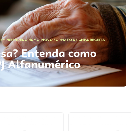
,
EMPREENDEDORISMO
,
NOVO FORMATO DE CNPJ
,
RECEITA
esa? Entenda como
PJ Alfanumérico