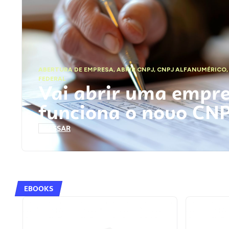
ABERTURA DE EMPRESA
,
ABRIR CNPJ
,
CNPJ ALFANUMÉRICO
FEDERAL
Vai abrir uma empr
funciona o novo CN
ACESSAR
EBOOKS