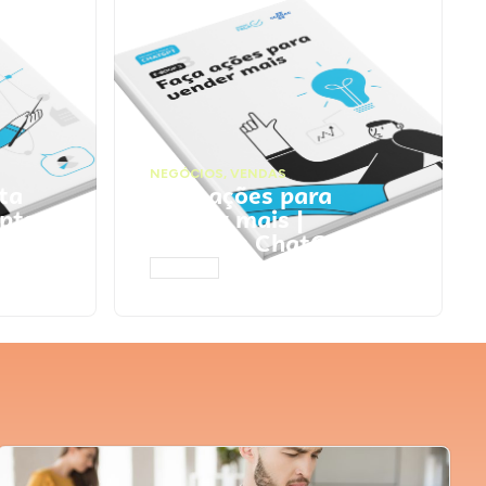
NEGÓCIOS
,
VENDAS
ta
Faça ações para
pts
vender mais |
Prompts ChatGPT
ACESSAR