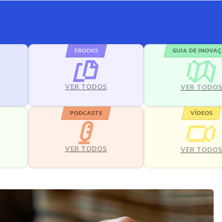
EBOOKS
GUIA DE INOVA
VER TODOS
VER TODO
PODCASTS
VÍDEOS
VER TODOS
VER TODO