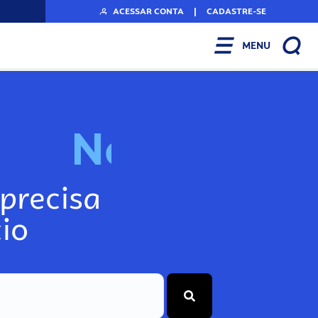
ACESSAR CONTA
|
CADASTRE-SE
MENU
N
o
s
s
o
s
P
o
precisa
io