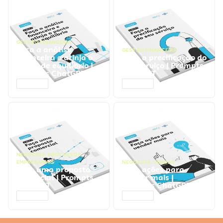
GESTÃO FINANCEIRA
Faça a análise
GESTÃO FINANCEIRA
financeira e atinja o
Faça a precificação do
ponto de equilíbrio |
seu serviço | Prompts
Prompts ChatGPT
ChatGPT
ACESSAR
ACESSAR
NEGÓCIOS
,
PROCESSOS
EMPRESARIAIS
NEGÓCIOS
,
VENDAS
Faça uma proposta
Faça ações para
comercial | Prompts
vender mais |
ChatGPT
Prompts ChatGPT
ACESSAR
ACESSAR