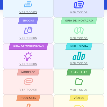
VER TODOS
VER TODOS
EBOOKS
GUIA DE INOVAÇÃO
VER TODOS
VER TODOS
GUIA DE TENDÊNCIAS
IMPULSIONA
VER TODOS
VER TODOS
MODELOS
PLANILHAS
VER TODOS
VER TODOS
PODCASTS
VÍDEOS