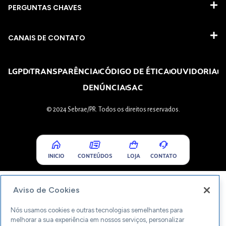
PERGUNTAS CHAVES​
CANAIS DE CONTATO
LGPD
TRANSPARÊNCIA
CÓDIGO DE ÉTICA
OUVIDORIA
DENÚNCIA
SAC
© 2024 Sebrae/PR. Todos os direitos reservados.
INICIO
CONTEÚDOS
LOJA
CONTATO
Aviso de Cookies
Nós usamos cookies e outras tecnologias semelhantes para
melhorar a sua experiência em nossos serviços, personalizar