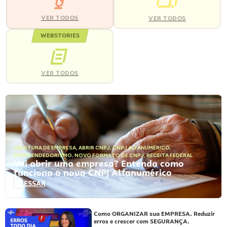
VER TODOS
VER TODOS
WEBSTORIES
VER TODOS
ABERTURA DE EMPRESA
,
ABRIR CNPJ
,
CNPJ ALFANUMÉRICO
,
EMPREENDEDORISMO
,
NOVO FORMATO DE CNPJ
,
RECEITA FEDERAL
Vai abrir uma empresa? Entenda como
funciona o novo CNPJ Alfanumérico
ACESSAR
Como ORGANIZAR sua EMPRESA. Reduzir
erros e crescer com SEGURANÇA.