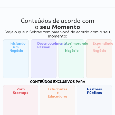
Conteúdos de acordo com
o
seu Momento
Veja o que o Sebrae tem para você de acordo com o seu
momento:
Iniciando
Desenvolvimento
Aprimorando
Expandindo
um
Pessoal
o
o
Negócio
Negócio
Negócio
CONTEÚDOS EXCLUSIVOS PARA
Para
Estudantes
Gestores
Startups
e
Públicos
Educadores