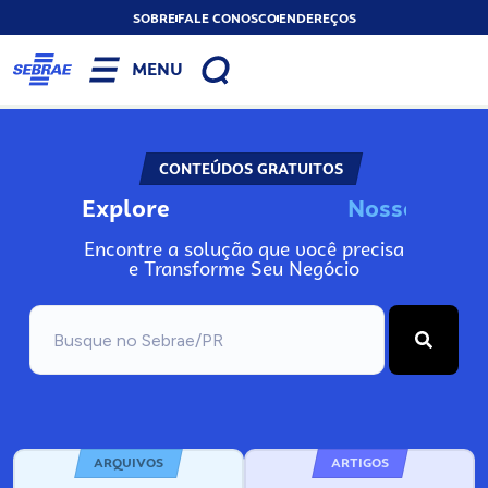
SOBRE
FALE CONOSCO
ENDEREÇOS
MENU
CONTEÚDOS GRATUITOS
Explore
N
o
s
s
o
s
I
n
f
Encontre a solução que você precisa
e Transforme Seu Negócio
ARQUIVOS
ARTIGOS