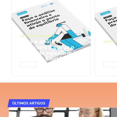
GESTÃO FINANCEIRA
Faça a análise
GESTÃO
financeira e atinja o
Faça
ponto de equilíbrio |
seu 
Prompts ChatGPT
Cha
ACESSAR
ACESS
ÚLTIMOS ARTIGOS