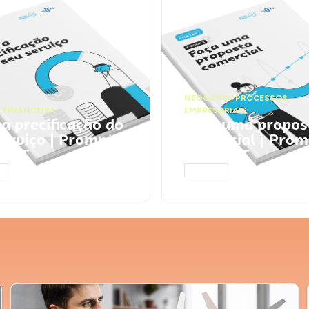
NEGÓCIOS
,
PROCESSOS
 FINANCEIRA
EMPRESARIAIS
 a precificação do
Faça uma propos
serviço | Prompts
comercial | Prom
tGPT
ChatGPT
AR
ACESSAR