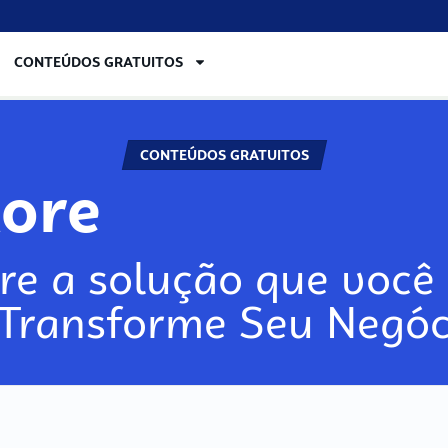
CONTEÚDOS GRATUITOS
CONTEÚDOS GRATUITOS
lore
re a solução que você 
 Transforme Seu Negóc