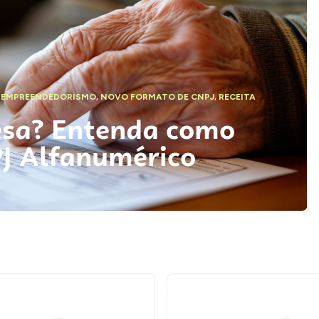
,
EMPREENDEDORISMO
,
NOVO FORMATO DE CNPJ
,
RECEITA
esa? Entenda como
PJ Alfanumérico