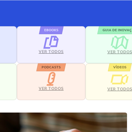
EBOOKS
GUIA DE INOVA
VER TODOS
VER TODO
PODCASTS
VÍDEOS
VER TODOS
VER TODO