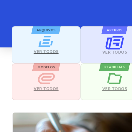
ARQUIVOS
ARTIGOS
VER TODOS
VER TODOS
MODELOS
PLANILHAS
VER TODOS
VER TODOS