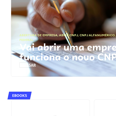
ABERTURA DE EMPRESA
,
ABRIR CNPJ
,
CNPJ ALFANUMÉRICO
FEDERAL
Vai abrir uma empr
funciona o novo CN
ACESSAR
EBOOKS