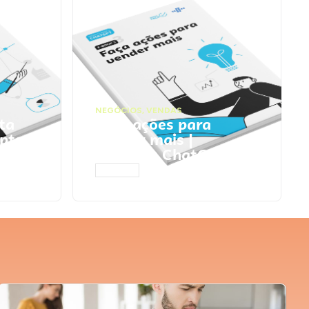
NEGÓCIOS
,
VENDAS
ta
Faça ações para
pts
vender mais |
Prompts ChatGPT
ACESSAR