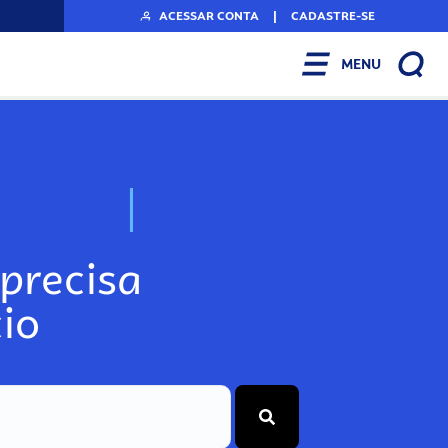
ACESSAR CONTA
|
CADASTRE-SE
MENU
N
o
s
s
o
s
A
r
precisa
io