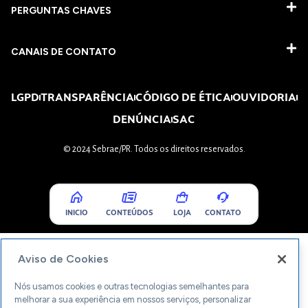
PERGUNTAS CHAVES​
CANAIS DE CONTATO
LGPD
TRANSPARÊNCIA
CÓDIGO DE ÉTICA
OUVIDORIA
DENÚNCIA
SAC
© 2024 Sebrae/PR. Todos os direitos reservados.
INICIO
CONTEÚDOS
LOJA
CONTATO
Aviso de Cookies
Nós usamos cookies e outras tecnologias semelhantes para
melhorar a sua experiência em nossos serviços, personalizar