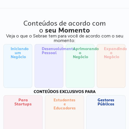
Conteúdos de acordo com
o
seu Momento
Veja o que o Sebrae tem para você de acordo com o seu
momento:
Iniciando
Desenvolvimento
Aprimorando
Expandindo
um
Pessoal
o
o
Negócio
Negócio
Negócio
CONTEÚDOS EXCLUSIVOS PARA
Para
Estudantes
Gestores
Startups
e
Públicos
Educadores