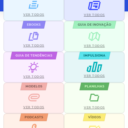
VER TODOS
VER TODOS
EBOOKS
GUIA DE INOVAÇÃO
VER TODOS
VER TODOS
GUIA DE TENDÊNCIAS
IMPULSIONA
VER TODOS
VER TODOS
MODELOS
PLANILHAS
VER TODOS
VER TODOS
PODCASTS
VÍDEOS