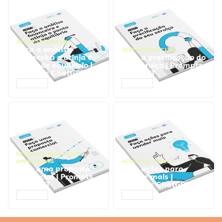
GESTÃO FINANCEIRA
Faça a análise
GESTÃO FINANCEIRA
financeira e atinja o
Faça a precificação do
ponto de equilíbrio |
seu serviço | Prompts
Prompts ChatGPT
ChatGPT
ACESSAR
ACESSAR
NEGÓCIOS
,
PROCESSOS
EMPRESARIAIS
NEGÓCIOS
,
VENDAS
Faça uma proposta
Faça ações para
comercial | Prompts
vender mais |
ChatGPT
Prompts ChatGPT
ACESSAR
ACESSAR