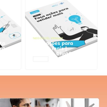
NEGÓCIOS
,
VENDAS
ta
Faça ações para
pts
vender mais |
Prompts ChatGPT
ACESSAR