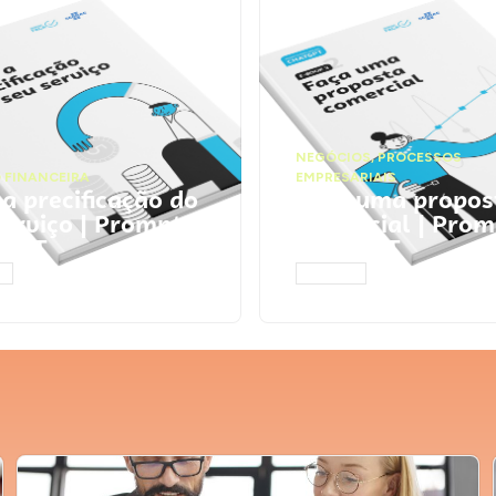
NEGÓCIOS
,
PROCESSOS
 FINANCEIRA
EMPRESARIAIS
 a precificação do
Faça uma propos
serviço | Prompts
comercial | Prom
tGPT
ChatGPT
AR
ACESSAR