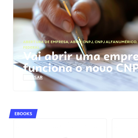
ABERTURA DE EMPRESA
,
ABRIR CNPJ
,
CNPJ ALFANUMÉRICO
FEDERAL
Vai abrir uma empr
funciona o novo CN
ACESSAR
EBOOKS