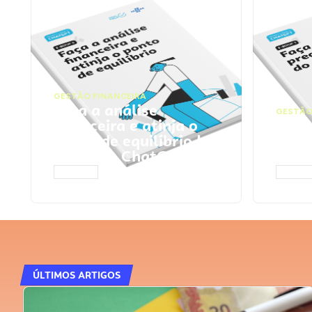
GESTÃO FINANCEIRA
Faça a análise
GESTÃO
financeira e atinja o
Faça
ponto de equilíbrio |
seu 
Prompts ChatGPT
Cha
ACESSAR
ACESS
ÚLTIMOS ARTIGOS