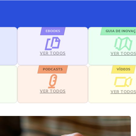
EBOOKS
GUIA DE INOVA
VER TODOS
VER TODO
PODCASTS
VÍDEOS
VER TODOS
VER TODO