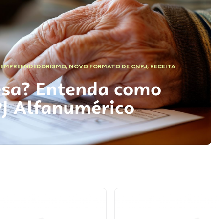
,
EMPREENDEDORISMO
,
NOVO FORMATO DE CNPJ
,
RECEITA
esa? Entenda como
PJ Alfanumérico