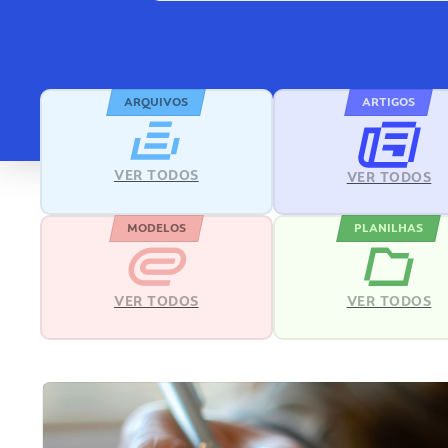
ARQUIVOS
ARTIGOS
VER TODOS
VER TODOS
MODELOS
PLANILHAS
VER TODOS
VER TODOS