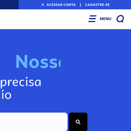
ACESSAR CONTA
|
CADASTRE-SE
MENU
N
o
s
s
o
s
I
n
f
o
g
precisa
io