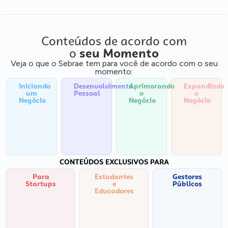
Conteúdos de acordo com
o
seu Momento
Veja o que o Sebrae tem para você de acordo com o seu
momento:
Iniciando
Desenvolvimento
Aprimorando
Expandindo
um
Pessoal
o
o
Negócio
Negócio
Negócio
CONTEÚDOS EXCLUSIVOS PARA
Para
Estudantes
Gestores
Startups
e
Públicos
Educadores