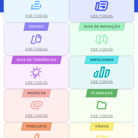
VER TODOS
VER TODOS
EBOOKS
GUIA DE INOVAÇÃO
VER TODOS
VER TODOS
GUIA DE TENDÊNCIAS
IMPULSIONA
VER TODOS
VER TODOS
MODELOS
PLANILHAS
VER TODOS
VER TODOS
PODCASTS
VÍDEOS