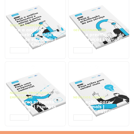
GESTÃO FINANCEIRA
Faça a análise
GESTÃO FINANCEIRA
financeira e atinja o
Faça a precificação do
ponto de equilíbrio |
seu serviço | Prompts
Prompts ChatGPT
ChatGPT
ACESSAR
ACESSAR
NEGÓCIOS
,
PROCESSOS
EMPRESARIAIS
NEGÓCIOS
,
VENDAS
Faça uma proposta
Faça ações para
comercial | Prompts
vender mais |
ChatGPT
Prompts ChatGPT
ACESSAR
ACESSAR