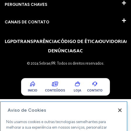
PERGUNTAS CHAVES​
CANAIS DE CONTATO
LGPD
TRANSPARÊNCIA
CÓDIGO DE ÉTICA
OUVIDORIA
DENÚNCIA
SAC
© 2024 Sebrae/PR. Todos os direitos reservados.
INICIO
CONTEÚDOS
LOJA
CONTATO
Aviso de Cookies
Nós usamos cookies e outras tecnologias semelhantes para
melhorar a sua experiência em nossos serviços, personalizar