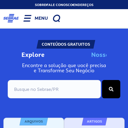
SOBRE
FALE CONOSCO
ENDEREÇOS
MENU
CONTEÚDOS GRATUITOS
Explore
N
o
s
s
o
s
I
n
f
o
Encontre a solução que você precisa
e Transforme Seu Negócio
ARQUIVOS
ARTIGOS