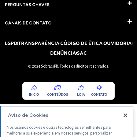
PERGUNTAS CHAVES​
CANAIS DE CONTATO
LGPD
TRANSPARÊNCIA
CÓDIGO DE ÉTICA
OUVIDORIA
DENÚNCIA
SAC
© 2024 Sebrae/PR. Todos os direitos reservados.
INICIO
CONTEÚDOS
LOJA
CONTATO
Aviso de Cookies
Nós usamos cookies e outras tecnologias semelhantes para
melhorar a sua experiência em nossos serviços, personalizar