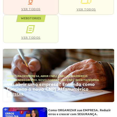
VER TODOS
VER TODOS
WEBSTORIES
VER TODOS
ABERTURA DE EMPRESA
,
ABRIR CNPJ
,
CNPJ ALFANUMÉRICO
,
EMPREENDEDORISMO
,
NOVO FORMATO DE CNPJ
,
RECEITA FEDERAL
Vai abrir uma empresa? Entenda como
funciona o novo CNPJ Alfanumérico
ACESSAR
Como ORGANIZAR sua EMPRESA. Reduzir
erros e crescer com SEGURANÇA.