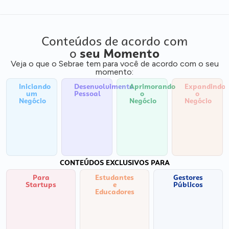
Conteúdos de acordo com
o
seu Momento
Veja o que o Sebrae tem para você de acordo com o seu
momento:
Iniciando
Desenvolvimento
Aprimorando
Expandindo
um
Pessoal
o
o
Negócio
Negócio
Negócio
CONTEÚDOS EXCLUSIVOS PARA
Para
Estudantes
Gestores
Startups
e
Públicos
Educadores