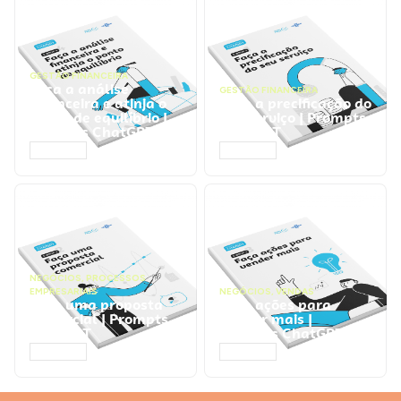
GESTÃO FINANCEIRA
Faça a análise
GESTÃO FINANCEIRA
financeira e atinja o
Faça a precificação do
ponto de equilíbrio |
seu serviço | Prompts
Prompts ChatGPT
ChatGPT
ACESSAR
ACESSAR
NEGÓCIOS
,
PROCESSOS
EMPRESARIAIS
NEGÓCIOS
,
VENDAS
Faça uma proposta
Faça ações para
comercial | Prompts
vender mais |
ChatGPT
Prompts ChatGPT
ACESSAR
ACESSAR