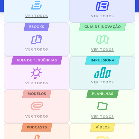
VER TODOS
VER TODOS
EBOOKS
GUIA DE INOVAÇÃO
VER TODOS
VER TODOS
GUIA DE TENDÊNCIAS
IMPULSIONA
VER TODOS
VER TODOS
MODELOS
PLANILHAS
VER TODOS
VER TODOS
PODCASTS
VÍDEOS