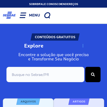
SOBRE
FALE CONOSCO
ENDEREÇOS
MENU
CONTEÚDOS GRATUITOS
Explore
N
o
s
s
o
s
A
Encontre a solução que você precisa
e Transforme Seu Negócio
ARQUIVOS
ARTIGOS