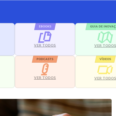
EBOOKS
GUIA DE INOVA
VER TODOS
VER TODO
PODCASTS
VÍDEOS
VER TODOS
VER TODO