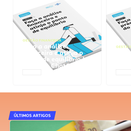
GESTÃO FINANCEIRA
Faça a análise
GESTÃO
financeira e atinja o
Faça
ponto de equilíbrio |
seu 
Prompts ChatGPT
Cha
ACESSAR
ACESS
ÚLTIMOS ARTIGOS