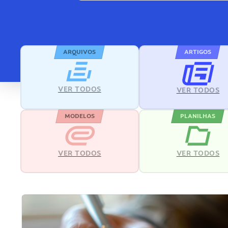
ARQUIVOS
ARTIGOS
VER TODOS
VER TODOS
MODELOS
PLANILHAS
VER TODOS
VER TODOS