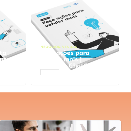
NEGÓCIOS
,
VENDAS
ta
Faça ações para
pts
vender mais |
Prompts ChatGPT
ACESSAR