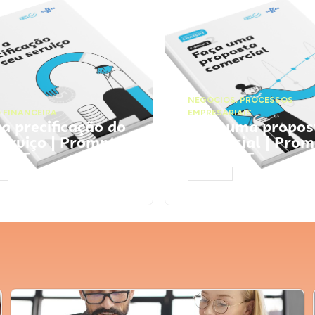
NEGÓCIOS
,
PROCESSOS
 FINANCEIRA
EMPRESARIAIS
 a precificação do
Faça uma propos
serviço | Prompts
comercial | Prom
tGPT
ChatGPT
AR
ACESSAR