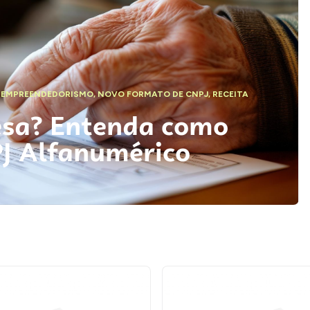
,
EMPREENDEDORISMO
,
NOVO FORMATO DE CNPJ
,
RECEITA
esa? Entenda como
PJ Alfanumérico