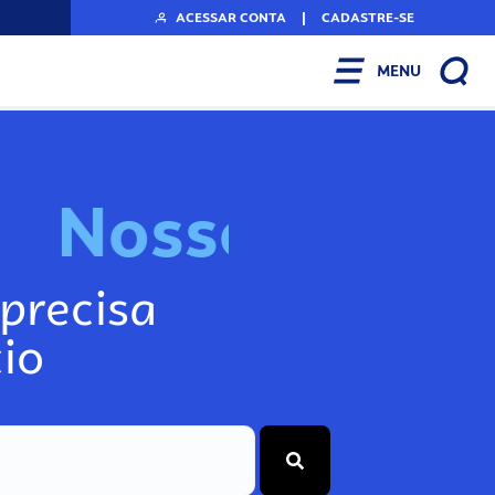
ACESSAR CONTA
|
CADASTRE-SE
MENU
N
o
s
s
o
s
I
n
f
o
g
precisa
io