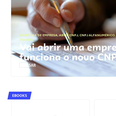
ABERTURA DE EMPRESA
,
ABRIR CNPJ
,
CNPJ ALFANUMÉRICO
FEDERAL
Vai abrir uma empr
funciona o novo CN
ACESSAR
EBOOKS