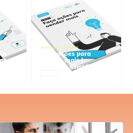
NEGÓCIOS
,
VENDAS
ta
Faça ações para
pts
vender mais |
Prompts ChatGPT
ACESSAR