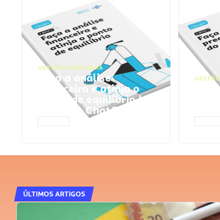
GESTÃO FINANCEIRA
Faça a análise
GESTÃO
financeira e atinja o
Faça
ponto de equilíbrio |
seu 
Prompts ChatGPT
Cha
ACESSAR
ACESS
ÚLTIMOS ARTIGOS