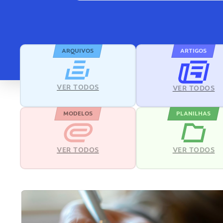
ARQUIVOS
ARTIGOS
VER TODOS
VER TODOS
MODELOS
PLANILHAS
VER TODOS
VER TODOS