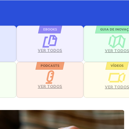
EBOOKS
GUIA DE INOVA
VER TODOS
VER TODO
PODCASTS
VÍDEOS
VER TODOS
VER TODO