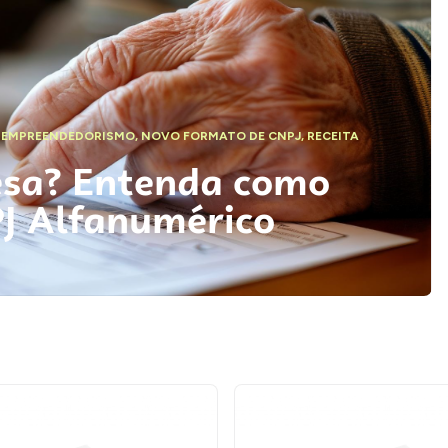
,
EMPREENDEDORISMO
,
NOVO FORMATO DE CNPJ
,
RECEITA
esa? Entenda como
PJ Alfanumérico