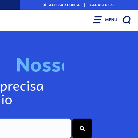
ACESSAR CONTA
|
CADASTRE-SE
MENU
N
o
s
s
o
s
I
n
f
o
g
precisa
io