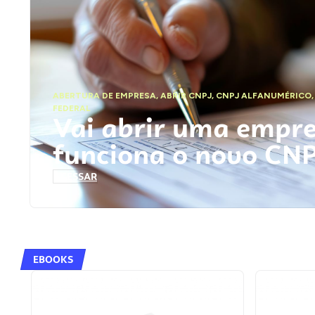
ABERTURA DE EMPRESA
,
ABRIR CNPJ
,
CNPJ ALFANUMÉRICO
FEDERAL
Vai abrir uma empr
funciona o novo CN
ACESSAR
EBOOKS