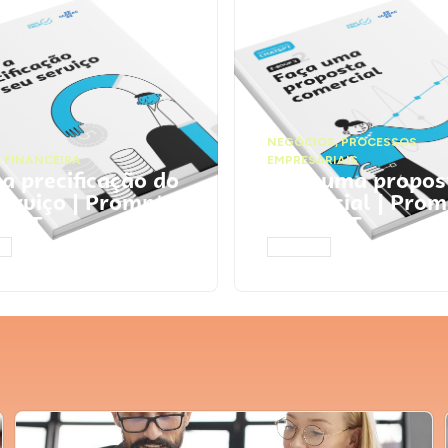
NEGÓCIOS
,
PROCESSOS
 FINANCEIRA
EMPRESARIAIS
 a precificação do
Faça uma propos
serviço | Prompts
comercial | Prom
tGPT
ChatGPT
AR
ACESSAR