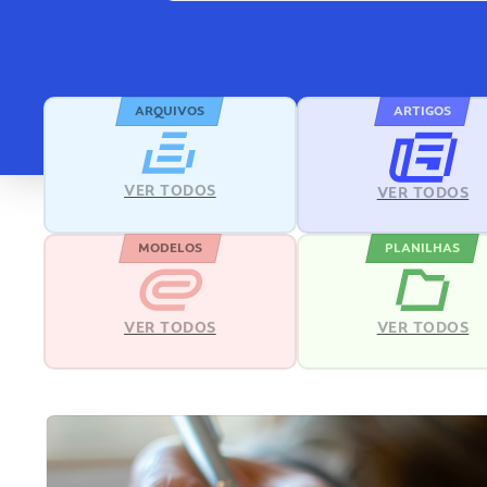
ARQUIVOS
ARTIGOS
VER TODOS
VER TODOS
MODELOS
PLANILHAS
VER TODOS
VER TODOS