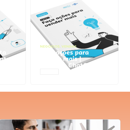
NEGÓCIOS
,
VENDAS
ta
Faça ações para
pts
vender mais |
Prompts ChatGPT
ACESSAR