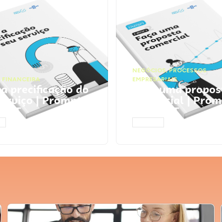
NEGÓCIOS
,
PROCESSOS
 FINANCEIRA
EMPRESARIAIS
 a precificação do
Faça uma propos
serviço | Prompts
comercial | Prom
tGPT
ChatGPT
AR
ACESSAR