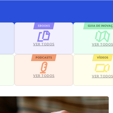
EBOOKS
GUIA DE INOVA
VER TODOS
VER TODO
PODCASTS
VÍDEOS
VER TODOS
VER TODO