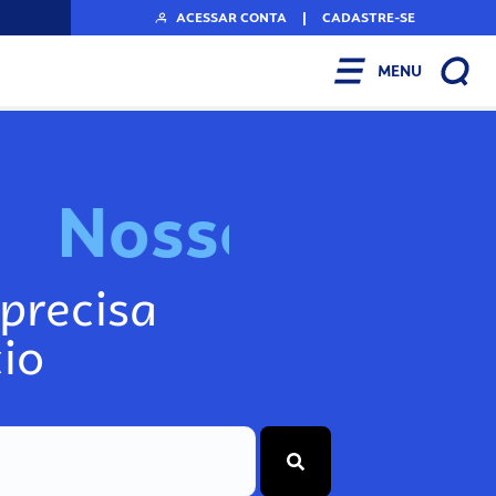
ACESSAR CONTA
|
CADASTRE-SE
MENU
N
o
s
s
o
s
I
n
f
o
g
precisa
io