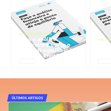
GESTÃO FINANCEIRA
Faça a análise
GESTÃO
financeira e atinja o
Faça
ponto de equilíbrio |
seu 
Prompts ChatGPT
Cha
ACESSAR
ACESS
ÚLTIMOS ARTIGOS