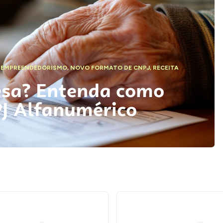
,
EMPREENDEDORISMO
,
NOVO FORMATO DE CNPJ
,
RECEITA
esa? Entenda como
PJ Alfanumérico