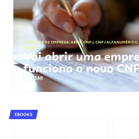
ABERTURA DE EMPRESA
,
ABRIR CNPJ
,
CNPJ ALFANUMÉRICO
FEDERAL
Vai abrir uma empr
funciona o novo CN
ACESSAR
EBOOKS