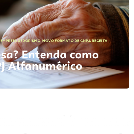
,
EMPREENDEDORISMO
,
NOVO FORMATO DE CNPJ
,
RECEITA
esa? Entenda como
PJ Alfanumérico