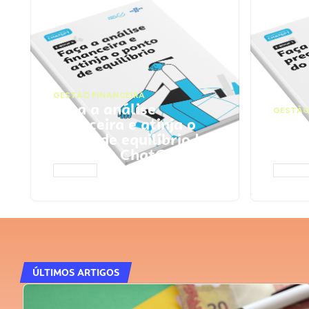
GESTÃO FINANCEIRA
Faça a análise
GESTÃO
financeira e atinja o
Faça
ponto de equilíbrio |
seu 
Prompts ChatGPT
Cha
ACESSAR
ACESS
ÚLTIMOS ARTIGOS