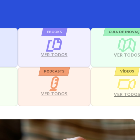
EBOOKS
GUIA DE INOVA
VER TODOS
VER TODO
PODCASTS
VÍDEOS
VER TODOS
VER TODO