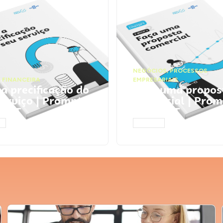
NEGÓCIOS
,
PROCESSOS
 FINANCEIRA
EMPRESARIAIS
 a precificação do
Faça uma propos
serviço | Prompts
comercial | Prom
tGPT
ChatGPT
AR
ACESSAR