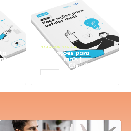
NEGÓCIOS
,
VENDAS
ta
Faça ações para
pts
vender mais |
Prompts ChatGPT
ACESSAR