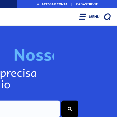
ACESSAR CONTA
|
CADASTRE-SE
MENU
N
o
s
s
o
s
I
n
f
precisa
io