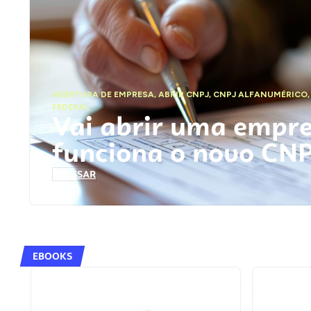
ABERTURA DE EMPRESA
,
ABRIR CNPJ
,
CNPJ ALFANUMÉRICO
FEDERAL
Vai abrir uma empr
funciona o novo CN
ACESSAR
EBOOKS