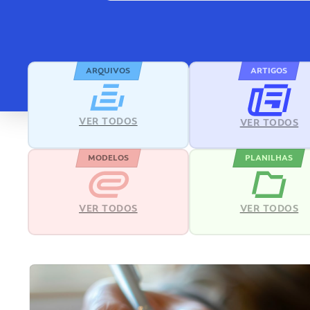
ARQUIVOS
ARTIGOS
VER TODOS
VER TODOS
MODELOS
PLANILHAS
VER TODOS
VER TODOS