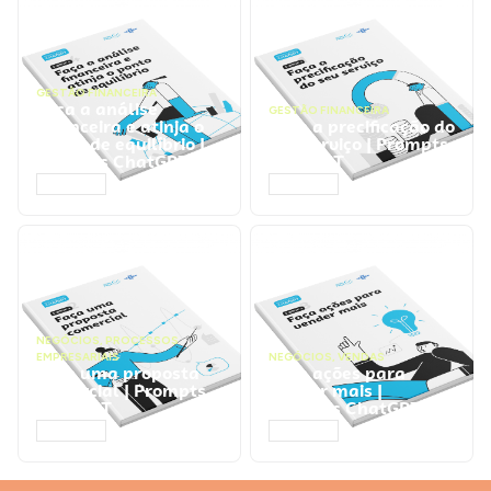
GESTÃO FINANCEIRA
Faça a análise
GESTÃO FINANCEIRA
financeira e atinja o
Faça a precificação do
ponto de equilíbrio |
seu serviço | Prompts
Prompts ChatGPT
ChatGPT
ACESSAR
ACESSAR
NEGÓCIOS
,
PROCESSOS
EMPRESARIAIS
NEGÓCIOS
,
VENDAS
Faça uma proposta
Faça ações para
comercial | Prompts
vender mais |
ChatGPT
Prompts ChatGPT
ACESSAR
ACESSAR