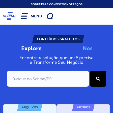
SOBRE
FALE CONOSCO
ENDEREÇOS
MENU
CONTEÚDOS GRATUITOS
Explore
N
o
s
s
o
s
A
Encontre a solução que você precisa
e Transforme Seu Negócio
ARQUIVOS
ARTIGOS