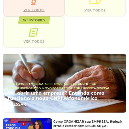
VER TODOS
VER TODOS
WEBSTORIES
VER TODOS
ABERTURA DE EMPRESA
,
ABRIR CNPJ
,
CNPJ ALFANUMÉRICO
,
EMPREENDEDORISMO
,
NOVO FORMATO DE CNPJ
,
RECEITA FEDERAL
Vai abrir uma empresa? Entenda como
funciona o novo CNPJ Alfanumérico
ACESSAR
Como ORGANIZAR sua EMPRESA. Reduzir
erros e crescer com SEGURANÇA.