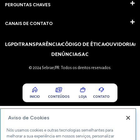
PERGUNTAS CHAVES​
CANAIS DE CONTATO
LGPD
TRANSPARÊNCIA
CÓDIGO DE ÉTICA
OUVIDORIA
DENÚNCIA
SAC
© 2024 Sebrae/PR. Todos os direitos reservados.
INICIO
CONTEÚDOS
LOJA
CONTATO
Aviso de Cookies
Nós usamos cookies e outras tecnologias semelhantes para
melhorar a sua experiência em nossos serviços, personalizar