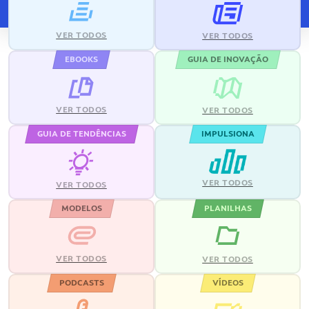
VER TODOS
VER TODOS
EBOOKS
GUIA DE INOVAÇÃO
VER TODOS
VER TODOS
GUIA DE TENDÊNCIAS
IMPULSIONA
VER TODOS
VER TODOS
MODELOS
PLANILHAS
VER TODOS
VER TODOS
PODCASTS
VÍDEOS