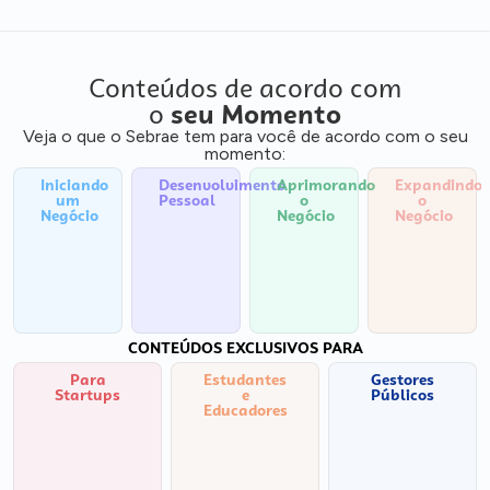
Conteúdos de acordo com
o
seu Momento
Veja o que o Sebrae tem para você de acordo com o seu
momento:
Iniciando
Desenvolvimento
Aprimorando
Expandindo
um
Pessoal
o
o
Negócio
Negócio
Negócio
CONTEÚDOS EXCLUSIVOS PARA
Para
Estudantes
Gestores
Startups
e
Públicos
Educadores