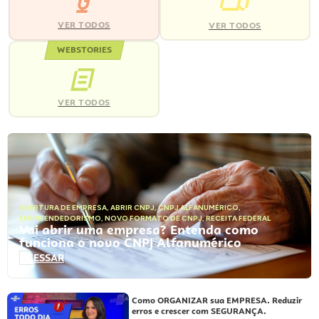
VER TODOS
VER TODOS
WEBSTORIES
VER TODOS
ABERTURA DE EMPRESA
,
ABRIR CNPJ
,
CNPJ ALFANUMÉRICO
,
EMPREENDEDORISMO
,
NOVO FORMATO DE CNPJ
,
RECEITA FEDERAL
Vai abrir uma empresa? Entenda como
funciona o novo CNPJ Alfanumérico
ACESSAR
Como ORGANIZAR sua EMPRESA. Reduzir
erros e crescer com SEGURANÇA.