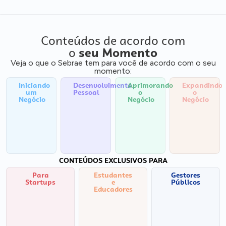
Conteúdos de acordo com
o
seu Momento
Veja o que o Sebrae tem para você de acordo com o seu
momento:
Iniciando
Desenvolvimento
Aprimorando
Expandindo
um
Pessoal
o
o
Negócio
Negócio
Negócio
CONTEÚDOS EXCLUSIVOS PARA
Para
Estudantes
Gestores
Startups
e
Públicos
Educadores