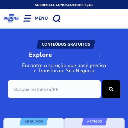
SOBRE
FALE CONOSCO
ENDEREÇOS
MENU
CONTEÚDOS GRATUITOS
Explore
N
o
s
s
o
s
A
Encontre a solução que você precisa
e Transforme Seu Negócio
ARQUIVOS
ARTIGOS