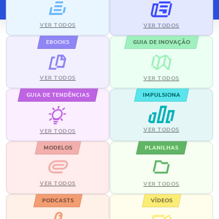
VER TODOS
VER TODOS
EBOOKS
GUIA DE INOVAÇÃO
VER TODOS
VER TODOS
GUIA DE TENDÊNCIAS
IMPULSIONA
VER TODOS
VER TODOS
MODELOS
PLANILHAS
VER TODOS
VER TODOS
PODCASTS
VÍDEOS