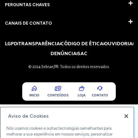
PERGUNTAS CHAVES​
CANAIS DE CONTATO
LGPD
TRANSPARÊNCIA
CÓDIGO DE ÉTICA
OUVIDORIA
DENÚNCIA
SAC
© 2024 Sebrae/PR. Todos os direitos reservados.
INICIO
CONTEÚDOS
LOJA
CONTATO
Aviso de Cookies
Nós usamos cookies e outras tecnologias semelhantes para
melhorar a sua experiência em nossos serviços, personalizar