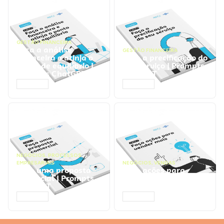
GESTÃO FINANCEIRA
Faça a análise
GESTÃO FINANCEIRA
financeira e atinja o
Faça a precificação do
ponto de equilíbrio |
seu serviço | Prompts
Prompts ChatGPT
ChatGPT
ACESSAR
ACESSAR
NEGÓCIOS
,
PROCESSOS
EMPRESARIAIS
NEGÓCIOS
,
VENDAS
Faça uma proposta
Faça ações para
comercial | Prompts
vender mais |
ChatGPT
Prompts ChatGPT
ACESSAR
ACESSAR