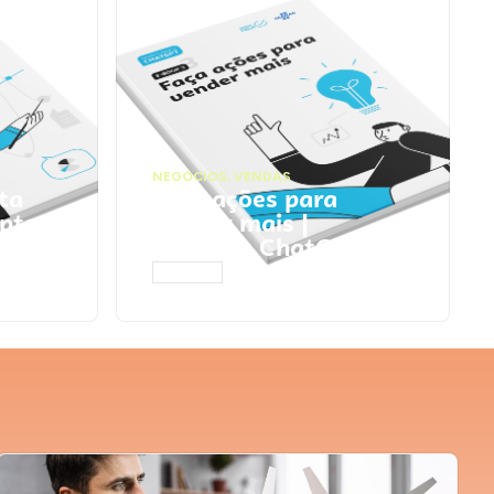
NEGÓCIOS
,
VENDAS
ta
Faça ações para
pts
vender mais |
Prompts ChatGPT
ACESSAR