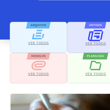
ARQUIVOS
ARTIGOS
VER TODOS
VER TODOS
MODELOS
PLANILHAS
VER TODOS
VER TODOS