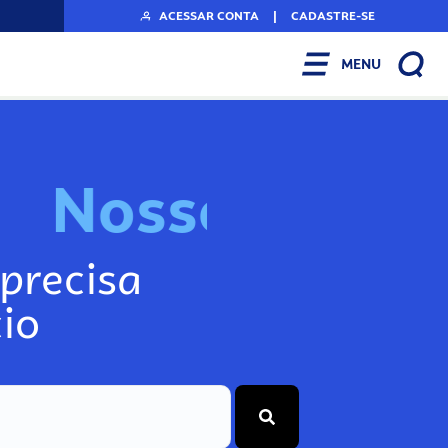
ACESSAR CONTA
|
CADASTRE-SE
MENU
N
o
s
s
o
s
I
n
f
o
g
precisa
io