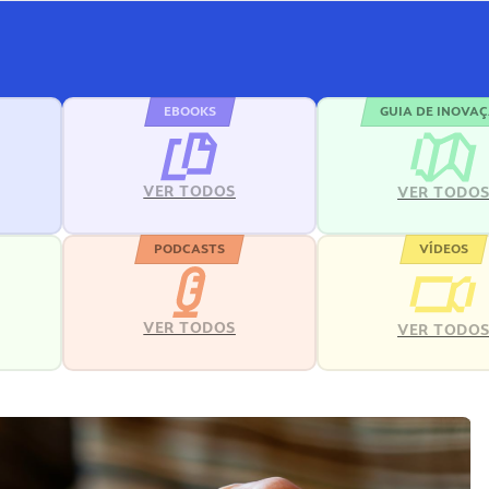
EBOOKS
GUIA DE INOVA
VER TODOS
VER TODO
PODCASTS
VÍDEOS
VER TODOS
VER TODO