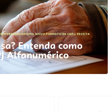
,
EMPREENDEDORISMO
,
NOVO FORMATO DE CNPJ
,
RECEITA
esa? Entenda como
PJ Alfanumérico