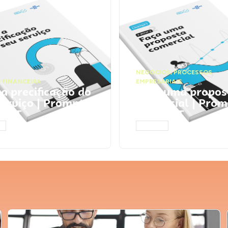
NEGÓCIOS
,
PROCESSOS
 FINANCEIRA
EMPRESARIAIS
 a precificação do
Faça uma propos
serviço | Prompts
comercial | Prom
tGPT
ChatGPT
AR
ACESSAR