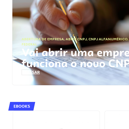
ABERTURA DE EMPRESA
,
ABRIR CNPJ
,
CNPJ ALFANUMÉRICO
FEDERAL
Vai abrir uma empr
funciona o novo CN
ACESSAR
EBOOKS