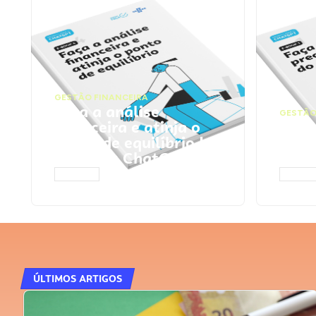
GESTÃO FINANCEIRA
Faça a análise
GESTÃO
financeira e atinja o
Faça
ponto de equilíbrio |
seu 
Prompts ChatGPT
Cha
ACESSAR
ACESS
ÚLTIMOS ARTIGOS