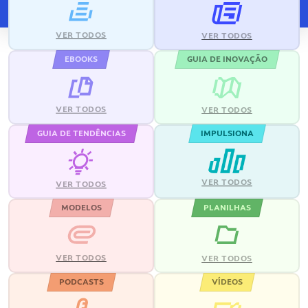
VER TODOS
VER TODOS
EBOOKS
GUIA DE INOVAÇÃO
VER TODOS
VER TODOS
GUIA DE TENDÊNCIAS
IMPULSIONA
VER TODOS
VER TODOS
MODELOS
PLANILHAS
VER TODOS
VER TODOS
PODCASTS
VÍDEOS