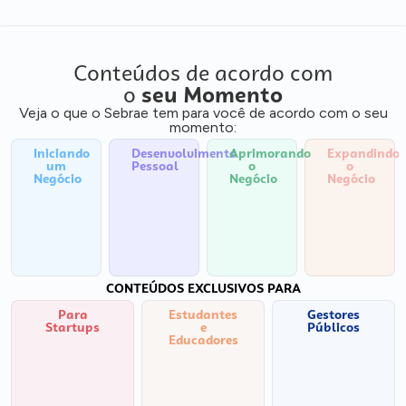
Conteúdos de acordo com
o
seu Momento
Veja o que o Sebrae tem para você de acordo com o seu
momento:
Iniciando
Desenvolvimento
Aprimorando
Expandindo
um
Pessoal
o
o
Negócio
Negócio
Negócio
CONTEÚDOS EXCLUSIVOS PARA
Para
Estudantes
Gestores
Startups
e
Públicos
Educadores