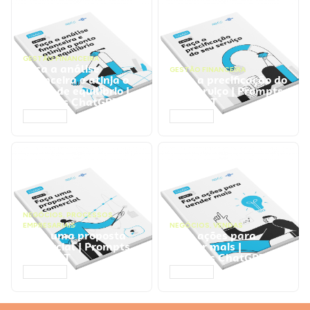
GESTÃO FINANCEIRA
Faça a análise
GESTÃO FINANCEIRA
financeira e atinja o
Faça a precificação do
ponto de equilíbrio |
seu serviço | Prompts
Prompts ChatGPT
ChatGPT
ACESSAR
ACESSAR
NEGÓCIOS
,
PROCESSOS
EMPRESARIAIS
NEGÓCIOS
,
VENDAS
Faça uma proposta
Faça ações para
comercial | Prompts
vender mais |
ChatGPT
Prompts ChatGPT
ACESSAR
ACESSAR