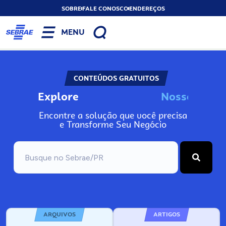
SOBRE
FALE CONOSCO
ENDEREÇOS
MENU
CONTEÚDOS GRATUITOS
Explore
o
s
I
n
s
N
o
s
o
s
N
Encontre a solução que você precisa
e Transforme Seu Negócio
ARQUIVOS
ARTIGOS