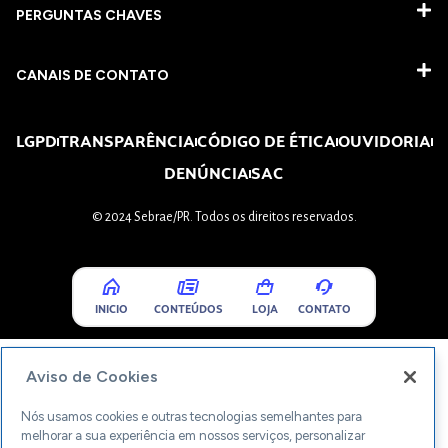
PERGUNTAS CHAVES​
CANAIS DE CONTATO
LGPD
TRANSPARÊNCIA
CÓDIGO DE ÉTICA
OUVIDORIA
DENÚNCIA
SAC
© 2024 Sebrae/PR. Todos os direitos reservados.
INICIO
CONTEÚDOS
LOJA
CONTATO
Aviso de Cookies
Nós usamos cookies e outras tecnologias semelhantes para
melhorar a sua experiência em nossos serviços, personalizar