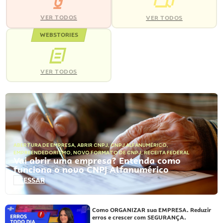
VER TODOS
VER TODOS
WEBSTORIES
VER TODOS
ABERTURA DE EMPRESA
,
ABRIR CNPJ
,
CNPJ ALFANUMÉRICO
,
EMPREENDEDORISMO
,
NOVO FORMATO DE CNPJ
,
RECEITA FEDERAL
Vai abrir uma empresa? Entenda como
funciona o novo CNPJ Alfanumérico
ACESSAR
Como ORGANIZAR sua EMPRESA. Reduzir
erros e crescer com SEGURANÇA.