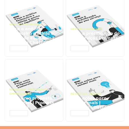
GESTÃO FINANCEIRA
Faça a análise
GESTÃO FINANCEIRA
financeira e atinja o
Faça a precificação do
ponto de equilíbrio |
seu serviço | Prompts
Prompts ChatGPT
ChatGPT
ACESSAR
ACESSAR
NEGÓCIOS
,
PROCESSOS
EMPRESARIAIS
NEGÓCIOS
,
VENDAS
Faça uma proposta
Faça ações para
comercial | Prompts
vender mais |
ChatGPT
Prompts ChatGPT
ACESSAR
ACESSAR