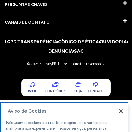
PERGUNTAS CHAVES​
CANAIS DE CONTATO
LGPD
TRANSPARÊNCIA
CÓDIGO DE ÉTICA
OUVIDORIA
DENÚNCIA
SAC
© 2024 Sebrae/PR. Todos os direitos reservados.
INICIO
CONTEÚDOS
LOJA
CONTATO
Aviso de Cookies
Nós usamos cookies e outras tecnologias semelhantes para
melhorar a sua experiência em nossos serviços, personalizar