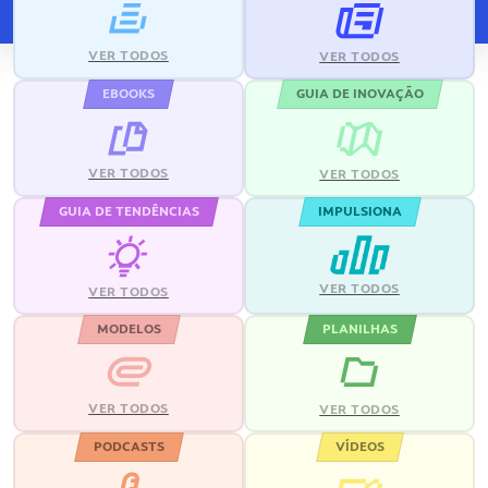
VER TODOS
VER TODOS
EBOOKS
GUIA DE INOVAÇÃO
VER TODOS
VER TODOS
GUIA DE TENDÊNCIAS
IMPULSIONA
VER TODOS
VER TODOS
MODELOS
PLANILHAS
VER TODOS
VER TODOS
PODCASTS
VÍDEOS