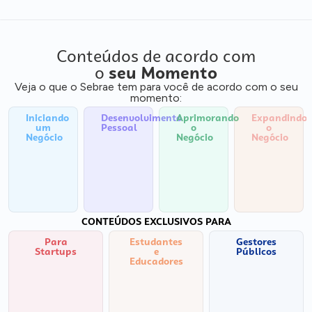
Conteúdos de acordo com
o
seu Momento
Veja o que o Sebrae tem para você de acordo com o seu
momento:
Iniciando
Desenvolvimento
Aprimorando
Expandindo
um
Pessoal
o
o
Negócio
Negócio
Negócio
CONTEÚDOS EXCLUSIVOS PARA
Para
Estudantes
Gestores
Startups
e
Públicos
Educadores