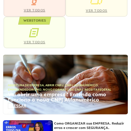
VER TODOS
VER TODOS
WEBSTORIES
VER TODOS
ABERTURA DE EMPRESA
,
ABRIR CNPJ
,
CNPJ ALFANUMÉRICO
,
EMPREENDEDORISMO
,
NOVO FORMATO DE CNPJ
,
RECEITA FEDERAL
Vai abrir uma empresa? Entenda como
funciona o novo CNPJ Alfanumérico
ACESSAR
Como ORGANIZAR sua EMPRESA. Reduzir
erros e crescer com SEGURANÇA.