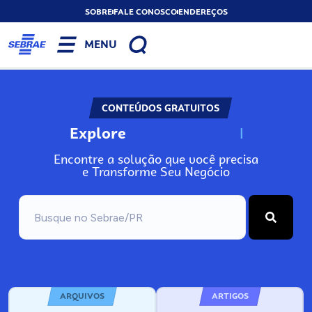
SOBRE
FALE CONOSCO
ENDEREÇOS
MENU
CONTEÚDOS GRATUITOS
Explore
N
o
s
s
o
s
A
Encontre a solução que você precisa
e Transforme Seu Negócio
ARQUIVOS
ARTIGOS