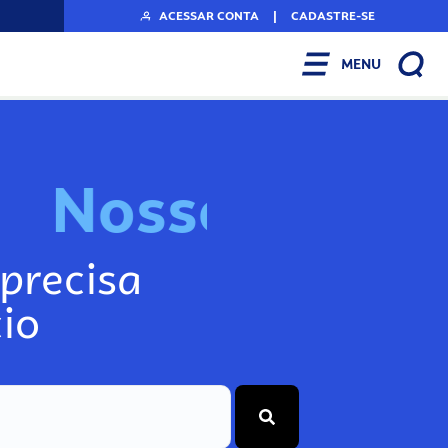
ACESSAR CONTA
|
CADASTRE-SE
MENU
N
o
s
s
o
s
I
n
f
precisa
io