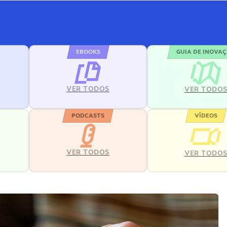
EBOOKS
GUIA DE INOVA
VER TODOS
VER TODO
PODCASTS
VÍDEOS
VER TODOS
VER TODO