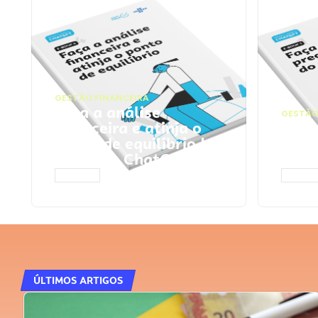
GESTÃO FINANCEIRA
Faça a análise
GESTÃO
financeira e atinja o
Faça
ponto de equilíbrio |
seu 
Prompts ChatGPT
Cha
ACESSAR
ACESS
ÚLTIMOS ARTIGOS