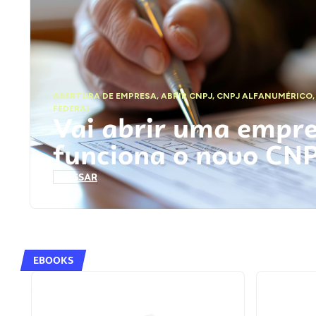
ABERTURA DE EMPRESA
,
ABRIR CNPJ
,
CNPJ ALFANUMÉRICO
FEDERAL
Vai abrir uma empr
funciona o novo CN
ACESSAR
EBOOKS