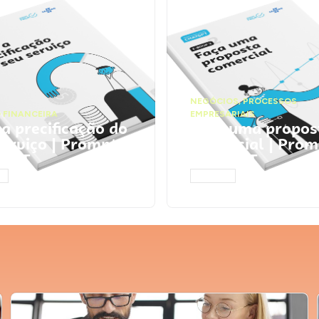
NEGÓCIOS
,
PROCESSOS
 FINANCEIRA
EMPRESARIAIS
 a precificação do
Faça uma propos
serviço | Prompts
comercial | Prom
tGPT
ChatGPT
AR
ACESSAR