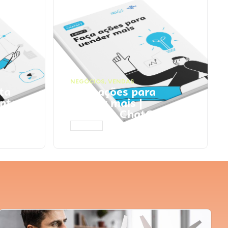
NEGÓCIOS
,
VENDAS
ta
Faça ações para
pts
vender mais |
Prompts ChatGPT
ACESSAR