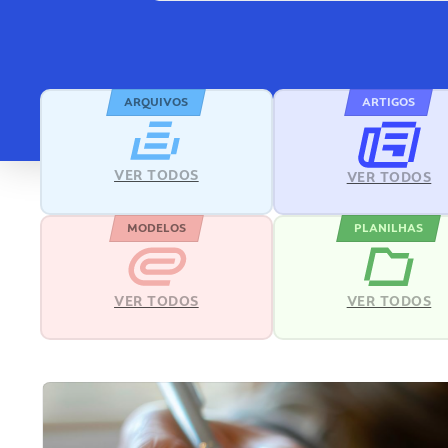
ARQUIVOS
ARTIGOS
VER TODOS
VER TODOS
MODELOS
PLANILHAS
VER TODOS
VER TODOS