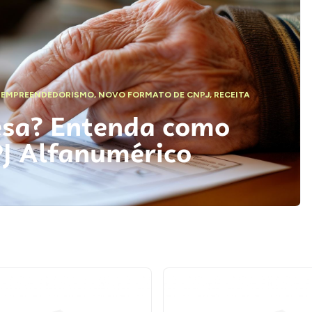
,
EMPREENDEDORISMO
,
NOVO FORMATO DE CNPJ
,
RECEITA
esa? Entenda como
PJ Alfanumérico