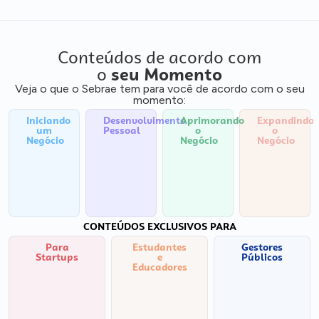
Conteúdos de acordo com
o
seu Momento
Veja o que o Sebrae tem para você de acordo com o seu
momento:
Iniciando
Desenvolvimento
Aprimorando
Expandindo
um
Pessoal
o
o
Negócio
Negócio
Negócio
CONTEÚDOS EXCLUSIVOS PARA
Para
Estudantes
Gestores
Startups
e
Públicos
Educadores