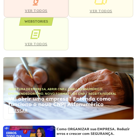
VER TODOS
VER TODOS
WEBSTORIES
VER TODOS
ABERTURA DE EMPRESA
,
ABRIR CNPJ
,
CNPJ ALFANUMÉRICO
,
EMPREENDEDORISMO
,
NOVO FORMATO DE CNPJ
,
RECEITA FEDERAL
Vai abrir uma empresa? Entenda como
funciona o novo CNPJ Alfanumérico
ACESSAR
Como ORGANIZAR sua EMPRESA. Reduzir
erros e crescer com SEGURANÇA.