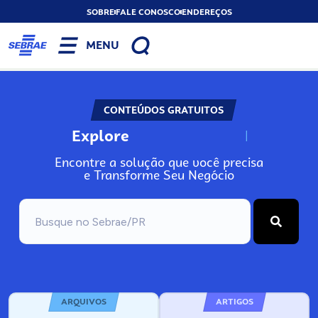
SOBRE
FALE CONOSCO
ENDEREÇOS
MENU
CONTEÚDOS GRATUITOS
Explore
N
o
s
s
o
s
A
Encontre a solução que você precisa
e Transforme Seu Negócio
ARQUIVOS
ARTIGOS