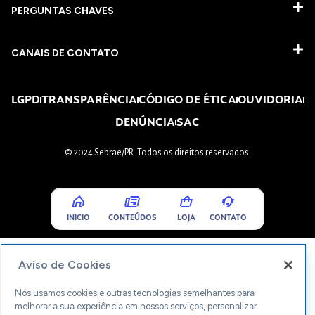
PERGUNTAS CHAVES​
CANAIS DE CONTATO
LGPD
TRANSPARÊNCIA
CÓDIGO DE ÉTICA
OUVIDORIA
DENÚNCIA
SAC
© 2024 Sebrae/PR. Todos os direitos reservados.
INICIO
CONTEÚDOS
LOJA
CONTATO
Aviso de Cookies
Nós usamos cookies e outras tecnologias semelhantes para
melhorar a sua experiência em nossos serviços, personalizar