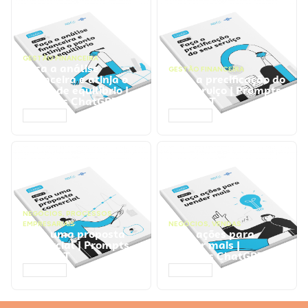
GESTÃO FINANCEIRA
Faça a análise
GESTÃO FINANCEIRA
financeira e atinja o
Faça a precificação do
ponto de equilíbrio |
seu serviço | Prompts
Prompts ChatGPT
ChatGPT
ACESSAR
ACESSAR
NEGÓCIOS
,
PROCESSOS
EMPRESARIAIS
NEGÓCIOS
,
VENDAS
Faça uma proposta
Faça ações para
comercial | Prompts
vender mais |
ChatGPT
Prompts ChatGPT
ACESSAR
ACESSAR