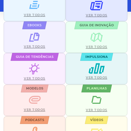
VER TODOS
VER TODOS
EBOOKS
GUIA DE INOVAÇÃO
VER TODOS
VER TODOS
GUIA DE TENDÊNCIAS
IMPULSIONA
VER TODOS
VER TODOS
MODELOS
PLANILHAS
VER TODOS
VER TODOS
PODCASTS
VÍDEOS