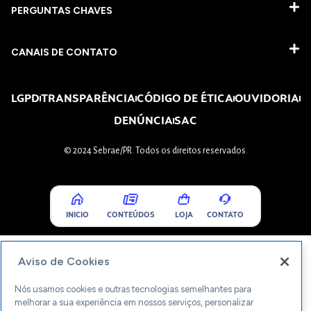
PERGUNTAS CHAVES​
CANAIS DE CONTATO
LGPD
TRANSPARÊNCIA
CÓDIGO DE ÉTICA
OUVIDORIA
DENÚNCIA
SAC
© 2024 Sebrae/PR. Todos os direitos reservados.
INICIO
CONTEÚDOS
LOJA
CONTATO
Aviso de Cookies
Nós usamos cookies e outras tecnologias semelhantes para
melhorar a sua experiência em nossos serviços, personalizar