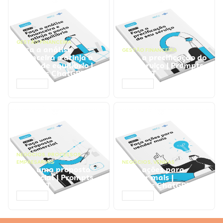
GESTÃO FINANCEIRA
Faça a análise
GESTÃO FINANCEIRA
financeira e atinja o
Faça a precificação do
ponto de equilíbrio |
seu serviço | Prompts
Prompts ChatGPT
ChatGPT
ACESSAR
ACESSAR
NEGÓCIOS
,
PROCESSOS
EMPRESARIAIS
NEGÓCIOS
,
VENDAS
Faça uma proposta
Faça ações para
comercial | Prompts
vender mais |
ChatGPT
Prompts ChatGPT
ACESSAR
ACESSAR