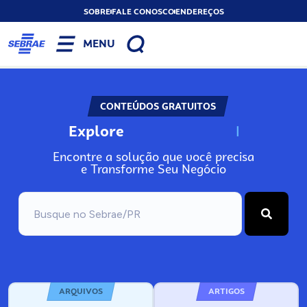
SOBRE
FALE CONOSCO
ENDEREÇOS
MENU
CONTEÚDOS GRATUITOS
Explore
N
o
s
s
o
s
A
Encontre a solução que você precisa
e Transforme Seu Negócio
ARQUIVOS
ARTIGOS