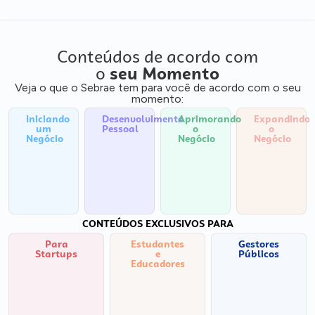
Conteúdos de acordo com
o
seu Momento
Veja o que o Sebrae tem para você de acordo com o seu
momento:
Iniciando
Desenvolvimento
Aprimorando
Expandindo
um
Pessoal
o
o
Negócio
Negócio
Negócio
CONTEÚDOS EXCLUSIVOS PARA
Para
Estudantes
Gestores
Startups
e
Públicos
Educadores