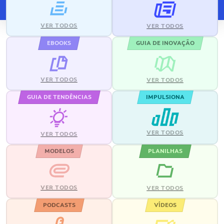
VER TODOS
VER TODOS
EBOOKS
GUIA DE INOVAÇÃO
VER TODOS
VER TODOS
GUIA DE TENDÊNCIAS
IMPULSIONA
VER TODOS
VER TODOS
MODELOS
PLANILHAS
VER TODOS
VER TODOS
PODCASTS
VÍDEOS