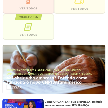
VER TODOS
VER TODOS
WEBSTORIES
VER TODOS
ABERTURA DE EMPRESA
,
ABRIR CNPJ
,
CNPJ ALFANUMÉRICO
,
EMPREENDEDORISMO
,
NOVO FORMATO DE CNPJ
,
RECEITA FEDERAL
Vai abrir uma empresa? Entenda como
funciona o novo CNPJ Alfanumérico
ACESSAR
Como ORGANIZAR sua EMPRESA. Reduzir
erros e crescer com SEGURANÇA.