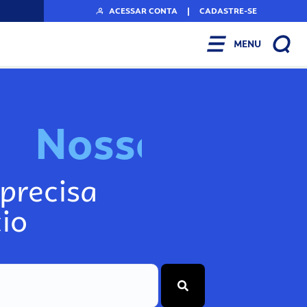
ACESSAR CONTA
|
CADASTRE-SE
MENU
N
o
s
s
o
s
I
n
f
o
g
precisa
io