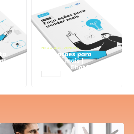
NEGÓCIOS
,
VENDAS
ta
Faça ações para
pts
vender mais |
Prompts ChatGPT
ACESSAR