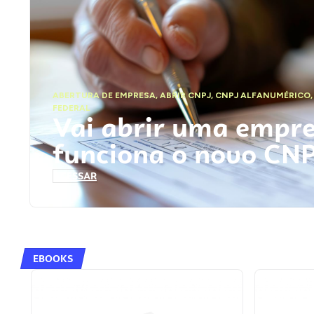
ABERTURA DE EMPRESA
,
ABRIR CNPJ
,
CNPJ ALFANUMÉRICO
FEDERAL
Vai abrir uma empr
funciona o novo CN
ACESSAR
EBOOKS