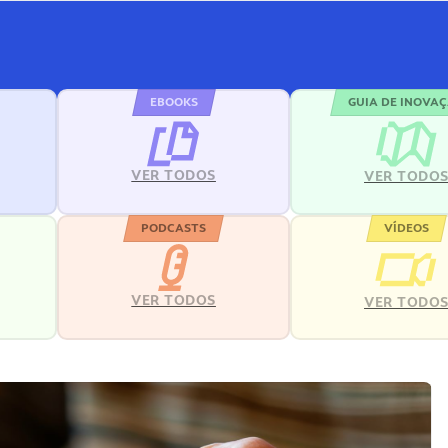
EBOOKS
GUIA DE INOVA
VER TODOS
VER TODO
PODCASTS
VÍDEOS
VER TODOS
VER TODO