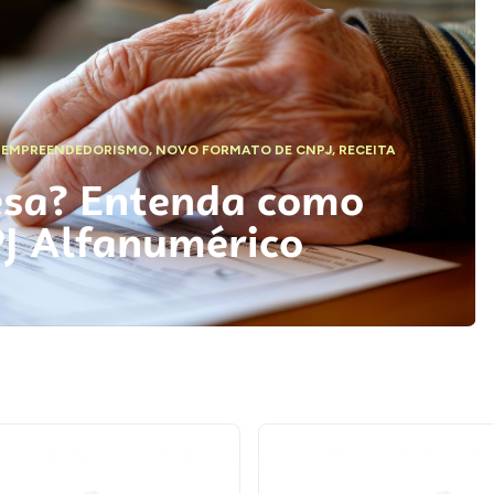
,
EMPREENDEDORISMO
,
NOVO FORMATO DE CNPJ
,
RECEITA
esa? Entenda como
PJ Alfanumérico