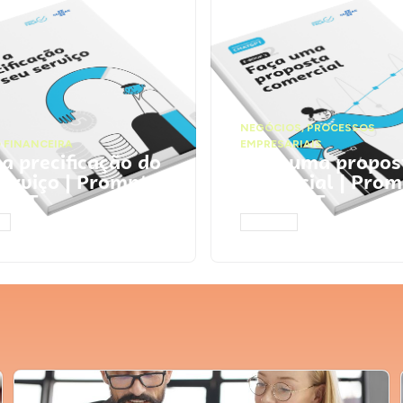
NEGÓCIOS
,
PROCESSOS
 FINANCEIRA
EMPRESARIAIS
 a precificação do
Faça uma propos
serviço | Prompts
comercial | Prom
tGPT
ChatGPT
AR
ACESSAR