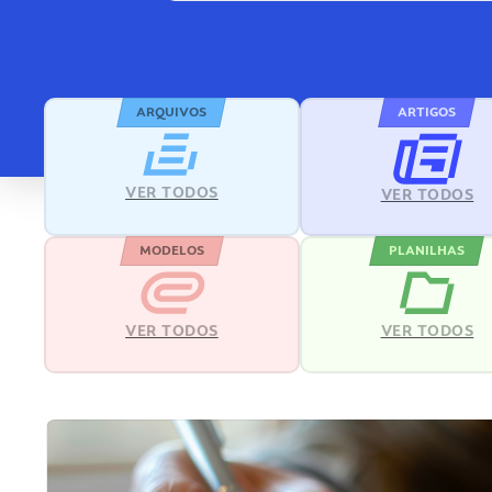
ARQUIVOS
ARTIGOS
VER TODOS
VER TODOS
MODELOS
PLANILHAS
VER TODOS
VER TODOS