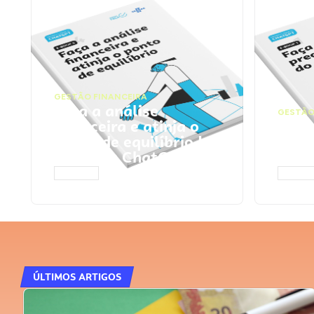
GESTÃO FINANCEIRA
Faça a análise
GESTÃO
financeira e atinja o
Faça
ponto de equilíbrio |
seu 
Prompts ChatGPT
Cha
ACESSAR
ACESS
ÚLTIMOS ARTIGOS