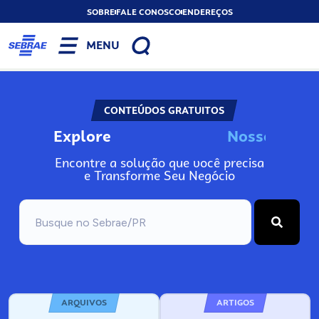
SOBRE
FALE CONOSCO
ENDEREÇOS
MENU
CONTEÚDOS GRATUITOS
Explore
N
o
s
s
o
s
A
n
Encontre a solução que você precisa
e Transforme Seu Negócio
ARQUIVOS
ARTIGOS