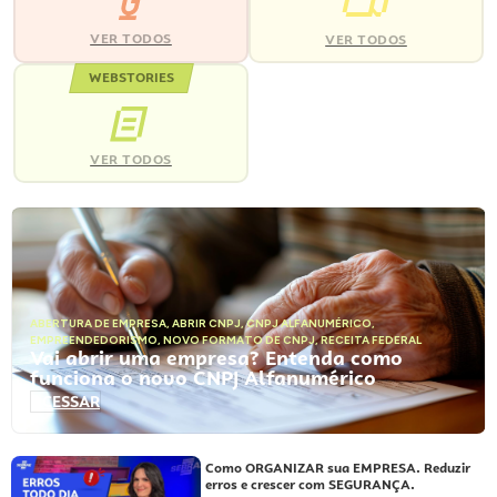
VER TODOS
VER TODOS
WEBSTORIES
VER TODOS
ABERTURA DE EMPRESA
,
ABRIR CNPJ
,
CNPJ ALFANUMÉRICO
,
EMPREENDEDORISMO
,
NOVO FORMATO DE CNPJ
,
RECEITA FEDERAL
Vai abrir uma empresa? Entenda como
funciona o novo CNPJ Alfanumérico
ACESSAR
Como ORGANIZAR sua EMPRESA. Reduzir
erros e crescer com SEGURANÇA.