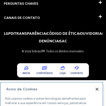
PERGUNTAS CHAVES​
CANAIS DE CONTATO
LGPD
TRANSPARÊNCIA
CÓDIGO DE ÉTICA
OUVIDORIA
DENÚNCIA
SAC
© 2024 Sebrae/PR. Todos os direitos reservados.
INICIO
CONTEÚDOS
LOJA
CONTATO
Aviso de Cookies
Nós usamos cookies e outras tecnologias semelhantes para
melhorar a sua experiência em nossos serviços, personalizar