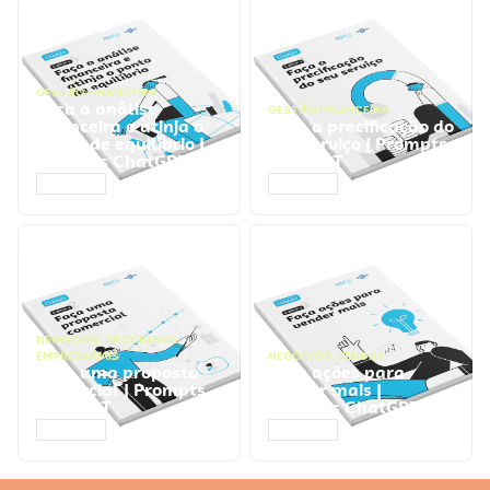
GESTÃO FINANCEIRA
Faça a análise
GESTÃO FINANCEIRA
financeira e atinja o
Faça a precificação do
ponto de equilíbrio |
seu serviço | Prompts
Prompts ChatGPT
ChatGPT
ACESSAR
ACESSAR
NEGÓCIOS
,
PROCESSOS
EMPRESARIAIS
NEGÓCIOS
,
VENDAS
Faça uma proposta
Faça ações para
comercial | Prompts
vender mais |
ChatGPT
Prompts ChatGPT
ACESSAR
ACESSAR