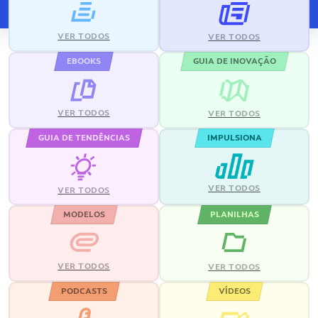
VER TODOS
VER TODOS
EBOOKS
GUIA DE INOVAÇÃO
VER TODOS
VER TODOS
GUIA DE TENDÊNCIAS
IMPULSIONA
VER TODOS
VER TODOS
MODELOS
PLANILHAS
VER TODOS
VER TODOS
PODCASTS
VÍDEOS