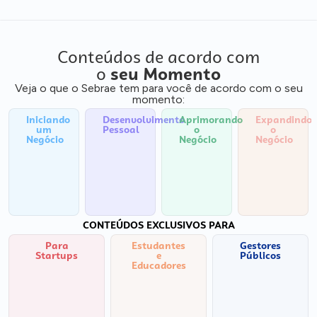
Conteúdos de acordo com
o
seu Momento
Veja o que o Sebrae tem para você de acordo com o seu
momento:
Iniciando
Desenvolvimento
Aprimorando
Expandindo
um
Pessoal
o
o
Negócio
Negócio
Negócio
CONTEÚDOS EXCLUSIVOS PARA
Para
Estudantes
Gestores
Startups
e
Públicos
Educadores