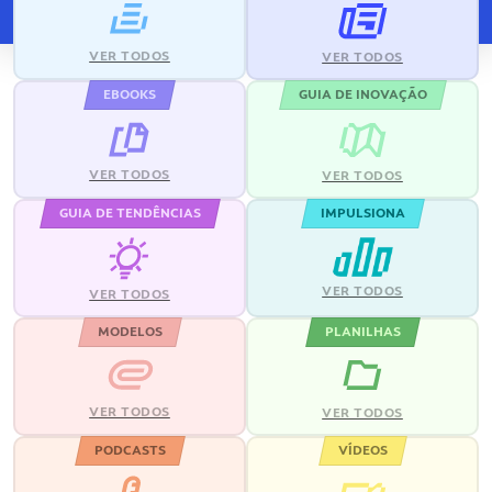
VER TODOS
VER TODOS
EBOOKS
GUIA DE INOVAÇÃO
VER TODOS
VER TODOS
GUIA DE TENDÊNCIAS
IMPULSIONA
VER TODOS
VER TODOS
MODELOS
PLANILHAS
VER TODOS
VER TODOS
PODCASTS
VÍDEOS