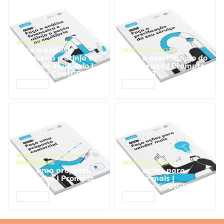
GESTÃO FINANCEIRA
Faça a análise
GESTÃO FINANCEIRA
financeira e atinja o
Faça a precificação do
ponto de equilíbrio |
seu serviço | Prompts
Prompts ChatGPT
ChatGPT
ACESSAR
ACESSAR
NEGÓCIOS
,
PROCESSOS
EMPRESARIAIS
NEGÓCIOS
,
VENDAS
Faça uma proposta
Faça ações para
comercial | Prompts
vender mais |
ChatGPT
Prompts ChatGPT
ACESSAR
ACESSAR