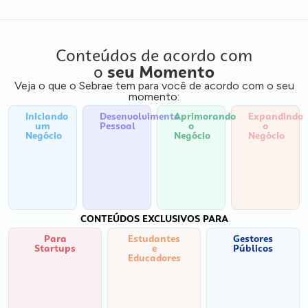
Conteúdos de acordo com
o
seu Momento
Veja o que o Sebrae tem para você de acordo com o seu
momento:
Iniciando
Desenvolvimento
Aprimorando
Expandindo
um
Pessoal
o
o
Negócio
Negócio
Negócio
CONTEÚDOS EXCLUSIVOS PARA
Para
Estudantes
Gestores
Startups
e
Públicos
Educadores