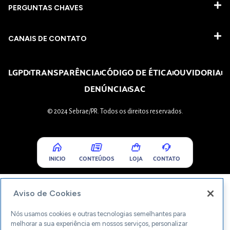
PERGUNTAS CHAVES​
CANAIS DE CONTATO
LGPD
TRANSPARÊNCIA
CÓDIGO DE ÉTICA
OUVIDORIA
DENÚNCIA
SAC
© 2024 Sebrae/PR. Todos os direitos reservados.
INICIO
CONTEÚDOS
LOJA
CONTATO
Aviso de Cookies
Nós usamos cookies e outras tecnologias semelhantes para
melhorar a sua experiência em nossos serviços, personalizar