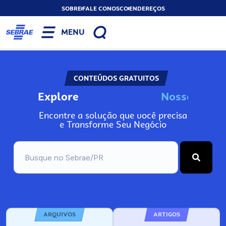
SOBRE
FALE CONOSCO
ENDEREÇOS
MENU
CONTEÚDOS GRATUITOS
Explore
N
o
s
s
o
s
I
n
f
o
Encontre a solução que você precisa
e Transforme Seu Negócio
ARQUIVOS
ARTIGOS