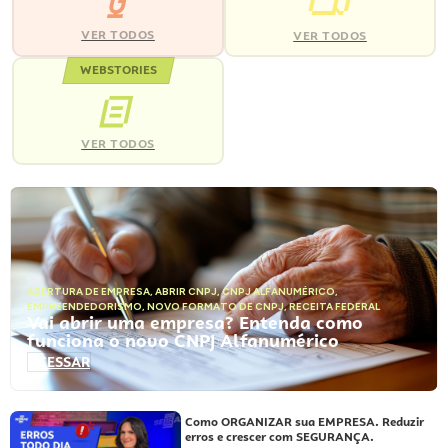
VER TODOS
VER TODOS
WEBSTORIES
VER TODOS
ABERTURA DE EMPRESA
,
ABRIR CNPJ
,
CNPJ ALFANUMÉRICO
,
EMPREENDEDORISMO
,
NOVO FORMATO DE CNPJ
,
RECEITA FEDERAL
Vai abrir uma empresa? Entenda como
funciona o novo CNPJ Alfanumérico
ACESSAR
Como ORGANIZAR sua EMPRESA. Reduzir
erros e crescer com SEGURANÇA.