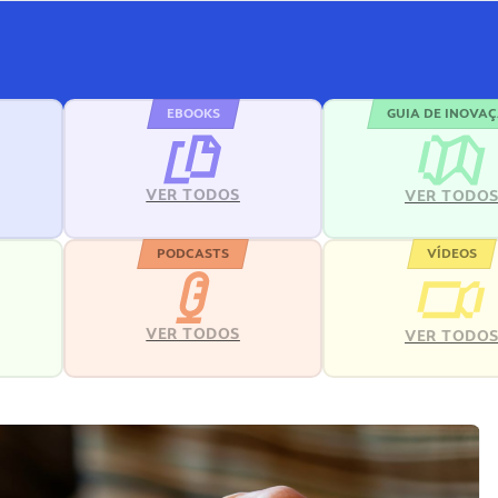
EBOOKS
GUIA DE INOVA
VER TODOS
VER TODO
PODCASTS
VÍDEOS
VER TODOS
VER TODO