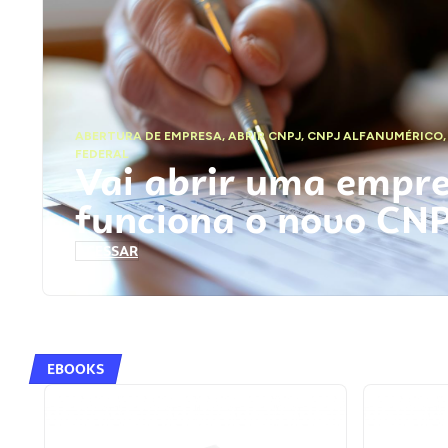
ABERTURA DE EMPRESA
,
ABRIR CNPJ
,
CNPJ ALFANUMÉRICO
FEDERAL
Vai abrir uma empr
funciona o novo CN
ACESSAR
EBOOKS