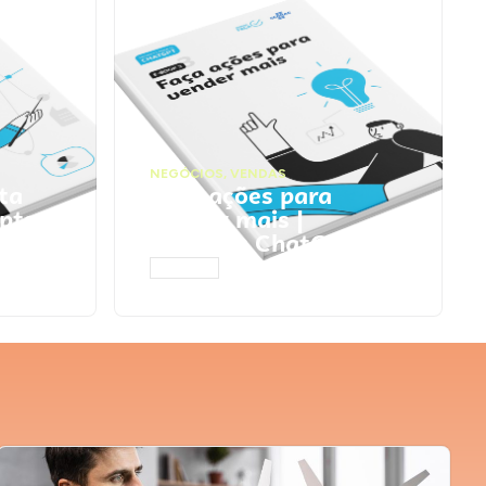
NEGÓCIOS
,
VENDAS
ta
Faça ações para
pts
vender mais |
Prompts ChatGPT
ACESSAR