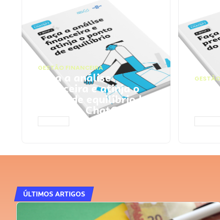
GESTÃO FINANCEIRA
Faça a análise
GESTÃO
financeira e atinja o
Faça
ponto de equilíbrio |
seu 
Prompts ChatGPT
Cha
ACESSAR
ACESS
ÚLTIMOS ARTIGOS