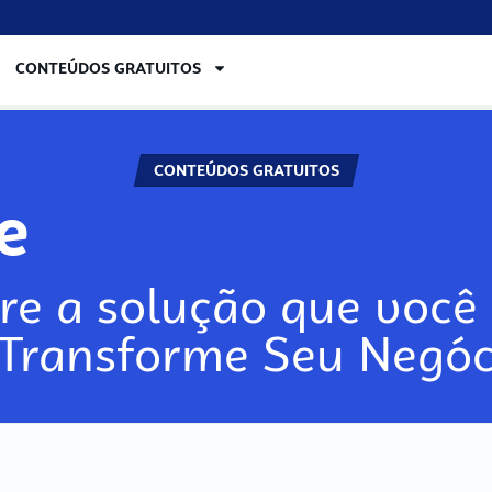
CONTEÚDOS GRATUITOS
CONTEÚDOS GRATUITOS
lore
re a solução que você 
 Transforme Seu Negóc