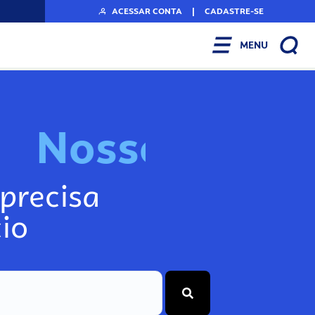
ACESSAR CONTA
|
CADASTRE-SE
MENU
N
o
s
s
o
s
A
r
precisa
io