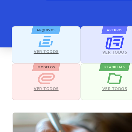
ARQUIVOS
ARTIGOS
VER TODOS
VER TODOS
MODELOS
PLANILHAS
VER TODOS
VER TODOS