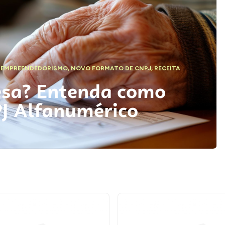
,
EMPREENDEDORISMO
,
NOVO FORMATO DE CNPJ
,
RECEITA
esa? Entenda como
PJ Alfanumérico