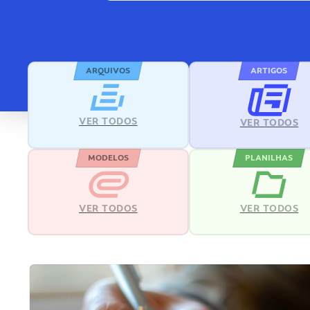
ARQUIVOS
ARTIGOS
VER TODOS
VER TODOS
MODELOS
PLANILHAS
VER TODOS
VER TODOS