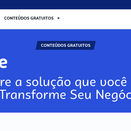
CONTEÚDOS GRATUITOS
CONTEÚDOS GRATUITOS
lore
re a solução que você 
 Transforme Seu Negóc