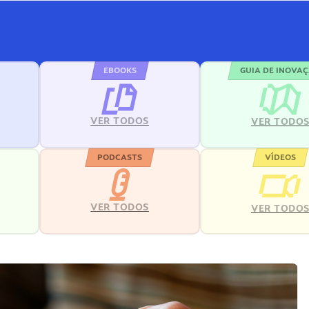
EBOOKS
GUIA DE INOVA
VER TODOS
VER TODO
PODCASTS
VÍDEOS
VER TODOS
VER TODO