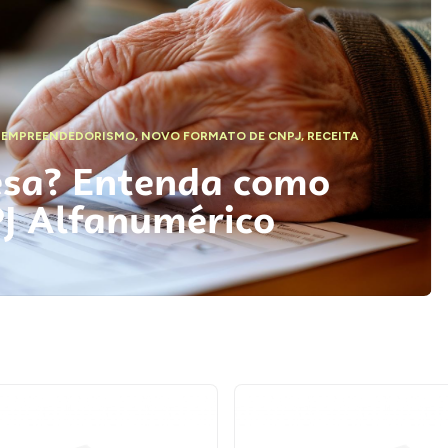
,
EMPREENDEDORISMO
,
NOVO FORMATO DE CNPJ
,
RECEITA
esa? Entenda como
PJ Alfanumérico