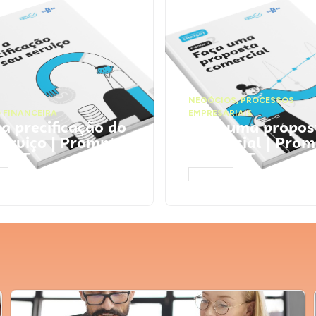
NEGÓCIOS
,
PROCESSOS
 FINANCEIRA
EMPRESARIAIS
 a precificação do
Faça uma propos
serviço | Prompts
comercial | Prom
tGPT
ChatGPT
AR
ACESSAR