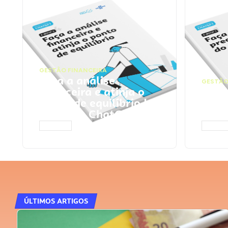
GESTÃO FINANCEIRA
Faça a análise
GESTÃO
financeira e atinja o
Faça
ponto de equilíbrio |
seu 
Prompts ChatGPT
Cha
ACESSAR
ACESS
ÚLTIMOS ARTIGOS