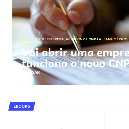
ABERTURA DE EMPRESA
,
ABRIR CNPJ
,
CNPJ ALFANUMÉRICO
FEDERAL
Vai abrir uma empr
funciona o novo CN
ACESSAR
EBOOKS