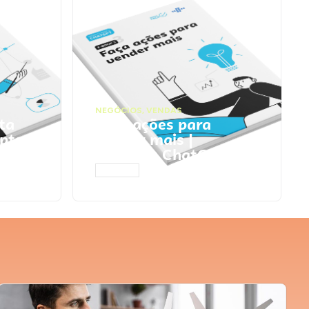
NEGÓCIOS
,
VENDAS
ta
Faça ações para
pts
vender mais |
Prompts ChatGPT
ACESSAR