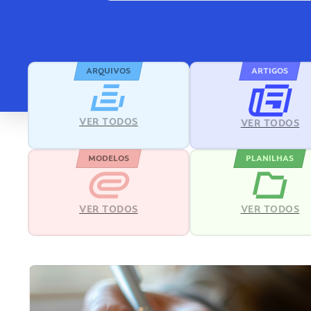
ARQUIVOS
ARTIGOS
VER TODOS
VER TODOS
MODELOS
PLANILHAS
VER TODOS
VER TODOS