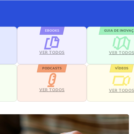
EBOOKS
GUIA DE INOVA
VER TODOS
VER TODO
PODCASTS
VÍDEOS
VER TODOS
VER TODO