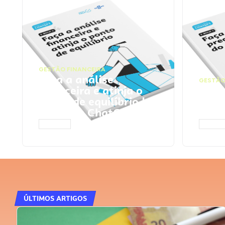
GESTÃO FINANCEIRA
Faça a análise
GESTÃO
financeira e atinja o
Faça
ponto de equilíbrio |
seu 
Prompts ChatGPT
Cha
ACESSAR
ACESS
ÚLTIMOS ARTIGOS