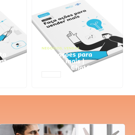
NEGÓCIOS
,
VENDAS
ta
Faça ações para
pts
vender mais |
Prompts ChatGPT
ACESSAR