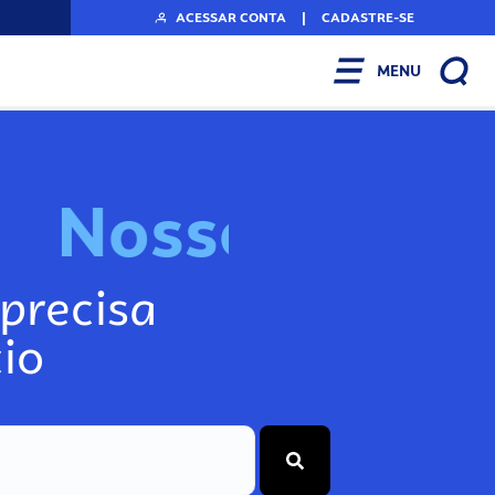
ACESSAR CONTA
|
CADASTRE-SE
MENU
N
o
s
s
o
s
I
n
f
o
precisa
io