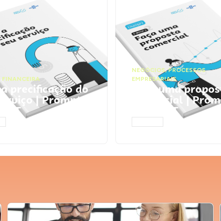
NEGÓCIOS
,
PROCESSOS
 FINANCEIRA
EMPRESARIAIS
 a precificação do
Faça uma propos
serviço | Prompts
comercial | Prom
tGPT
ChatGPT
AR
ACESSAR