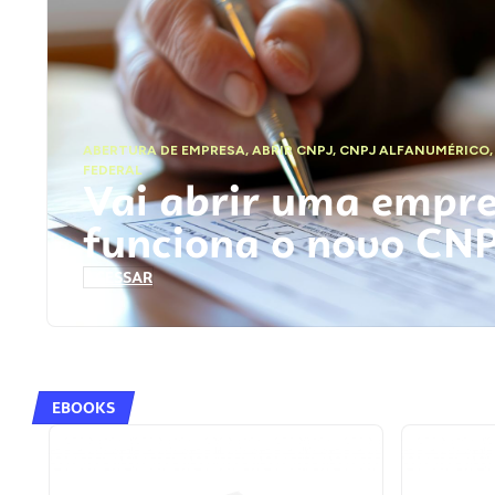
ABERTURA DE EMPRESA
,
ABRIR CNPJ
,
CNPJ ALFANUMÉRICO
FEDERAL
Vai abrir uma empr
funciona o novo CN
ACESSAR
EBOOKS