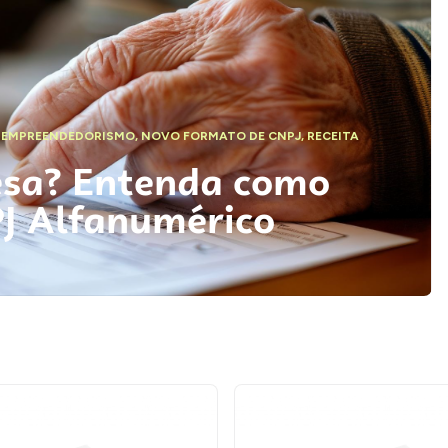
,
EMPREENDEDORISMO
,
NOVO FORMATO DE CNPJ
,
RECEITA
esa? Entenda como
PJ Alfanumérico