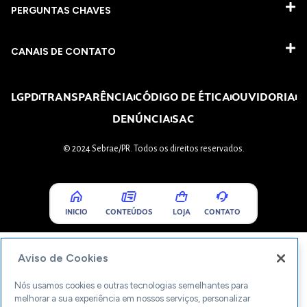
PERGUNTAS CHAVES​
CANAIS DE CONTATO
LGPD
TRANSPARÊNCIA
CÓDIGO DE ÉTICA
OUVIDORIA
DENÚNCIA
SAC
© 2024 Sebrae/PR. Todos os direitos reservados.
INICIO
CONTEÚDOS
LOJA
CONTATO
Aviso de Cookies
Nós usamos cookies e outras tecnologias semelhantes para
melhorar a sua experiência em nossos serviços, personalizar