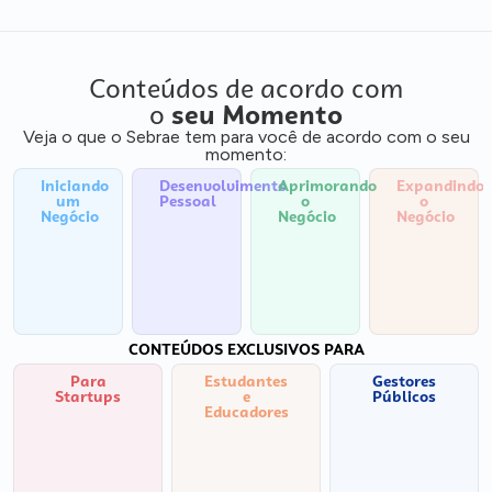
Conteúdos de acordo com
o
seu Momento
Veja o que o Sebrae tem para você de acordo com o seu
momento:
Iniciando
Desenvolvimento
Aprimorando
Expandindo
um
Pessoal
o
o
Negócio
Negócio
Negócio
CONTEÚDOS EXCLUSIVOS PARA
Para
Estudantes
Gestores
Startups
e
Públicos
Educadores