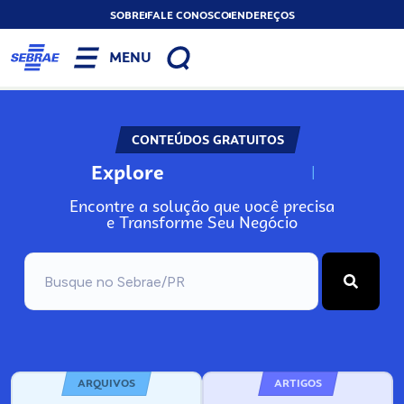
SOBRE
FALE CONOSCO
ENDEREÇOS
MENU
CONTEÚDOS GRATUITOS
Explore
N
o
s
s
o
s
A
Encontre a solução que você precisa
e Transforme Seu Negócio
ARQUIVOS
ARTIGOS