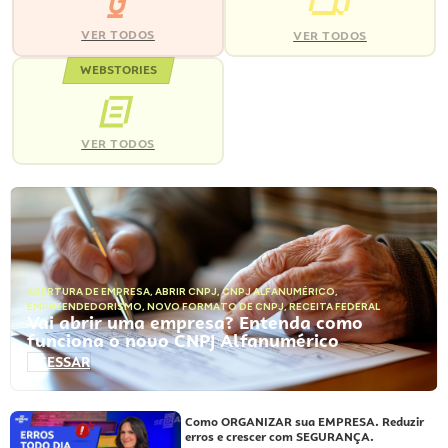
VER TODOS
VER TODOS
WEBSTORIES
VER TODOS
ABERTURA DE EMPRESA
,
ABRIR CNPJ
,
CNPJ ALFANUMÉRICO
,
EMPREENDEDORISMO
,
NOVO FORMATO DE CNPJ
,
RECEITA FEDERAL
Vai abrir uma empresa? Entenda como
funciona o novo CNPJ Alfanumérico
ACESSAR
Como ORGANIZAR sua EMPRESA. Reduzir
erros e crescer com SEGURANÇA.