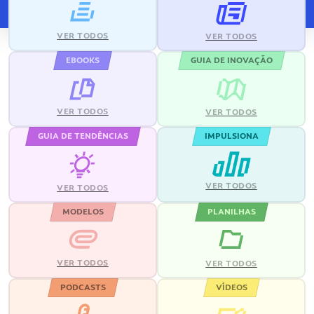
VER TODOS
VER TODOS
EBOOKS
GUIA DE INOVAÇÃO
VER TODOS
VER TODOS
GUIA DE TENDÊNCIAS
IMPULSIONA
VER TODOS
VER TODOS
MODELOS
PLANILHAS
VER TODOS
VER TODOS
PODCASTS
VÍDEOS