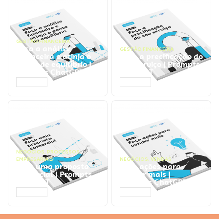
GESTÃO FINANCEIRA
Faça a análise
GESTÃO FINANCEIRA
financeira e atinja o
Faça a precificação do
ponto de equilíbrio |
seu serviço | Prompts
Prompts ChatGPT
ChatGPT
ACESSAR
ACESSAR
NEGÓCIOS
,
PROCESSOS
EMPRESARIAIS
NEGÓCIOS
,
VENDAS
Faça uma proposta
Faça ações para
comercial | Prompts
vender mais |
ChatGPT
Prompts ChatGPT
ACESSAR
ACESSAR