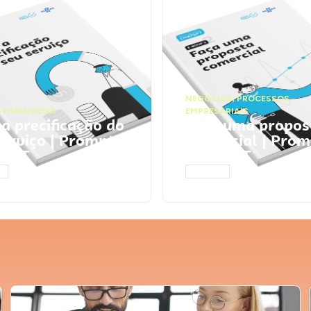
NEGÓCIOS
,
PROCESSOS
 FINANCEIRA
EMPRESARIAIS
 a precificação do
Faça uma propos
serviço | Prompts
comercial | Prom
tGPT
ChatGPT
AR
ACESSAR