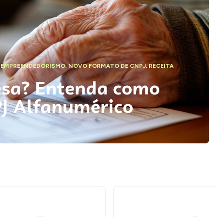
,
EMPREENDEDORISMO
,
NOVO FORMATO DE CNPJ
,
RECEITA
esa? Entenda como
PJ Alfanumérico