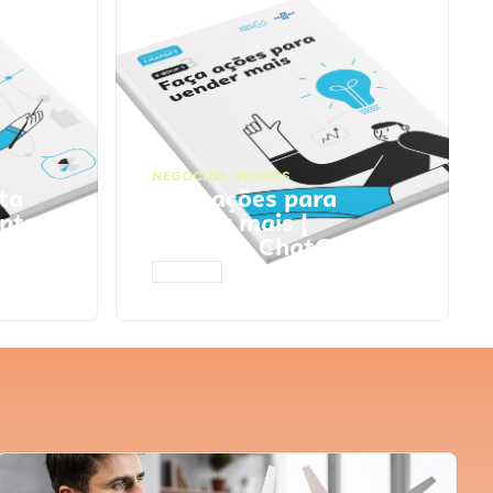
NEGÓCIOS
,
VENDAS
ta
Faça ações para
pts
vender mais |
Prompts ChatGPT
ACESSAR