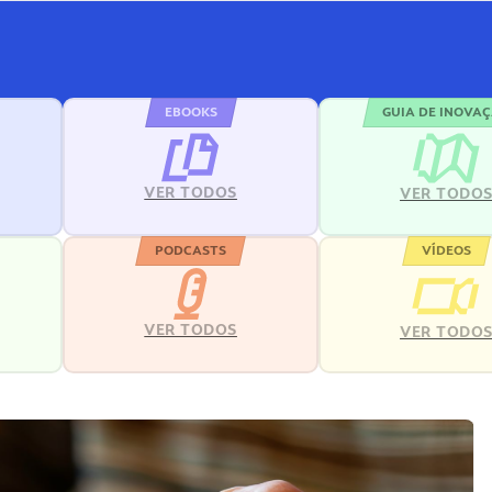
EBOOKS
GUIA DE INOVA
VER TODOS
VER TODO
PODCASTS
VÍDEOS
VER TODOS
VER TODO