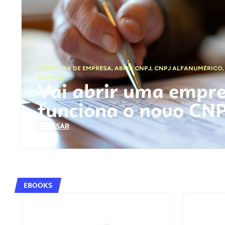
ABERTURA DE EMPRESA
,
ABRIR CNPJ
,
CNPJ ALFANUMÉRICO
FEDERAL
Vai abrir uma empr
funciona o novo CN
ACESSAR
EBOOKS