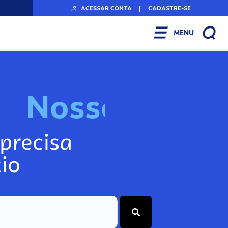
ACESSAR CONTA
|
CADASTRE-SE
MENU
N
o
s
s
o
s
I
n
f
o
g
precisa
io