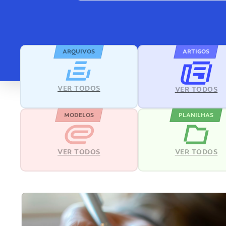
ARQUIVOS
ARTIGOS
VER TODOS
VER TODOS
MODELOS
PLANILHAS
VER TODOS
VER TODOS