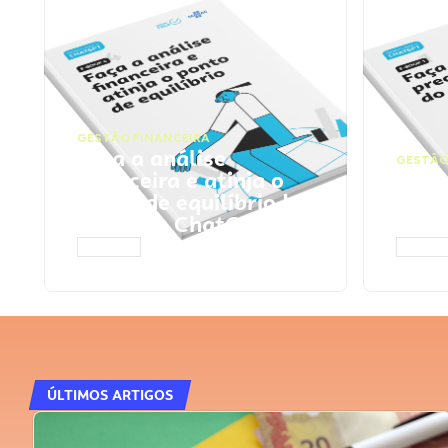
GESTÃO FINANCEIRA
Faça a análise
GESTÃO
financeira e atinja o
Faça
ponto de equilíbrio |
seu 
Prompts ChatGPT
Cha
ACESSAR
ACESS
ÚLTIMOS ARTIGOS