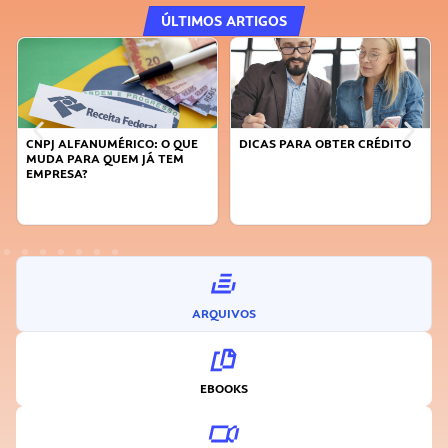
ÚLTIMOS ARTIGOS
FANUMÉRICO: O QUE
DICAS PARA OBTER CRÉDITO
FAÇA A DIFE
RA QUEM JÁ TEM
SUSTENTÁVE
A?
INOVADOR
ARQUIVOS
EBOOKS