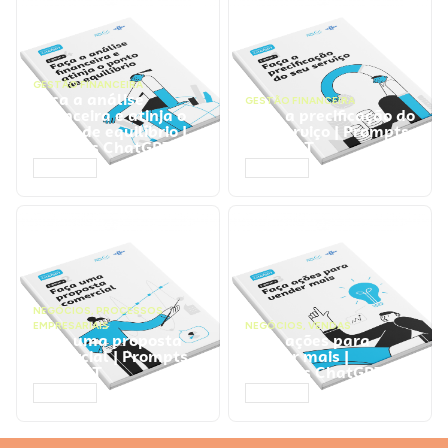
GESTÃO FINANCEIRA
Faça a análise
GESTÃO FINANCEIRA
financeira e atinja o
Faça a precificação do
ponto de equilíbrio |
seu serviço | Prompts
Prompts ChatGPT
ChatGPT
ACESSAR
ACESSAR
NEGÓCIOS
,
PROCESSOS
EMPRESARIAIS
NEGÓCIOS
,
VENDAS
Faça uma proposta
Faça ações para
comercial | Prompts
vender mais |
ChatGPT
Prompts ChatGPT
ACESSAR
ACESSAR