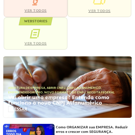
VER TODOS
VER TODOS
WEBSTORIES
VER TODOS
ABERTURA DE EMPRESA
,
ABRIR CNPJ
,
CNPJ ALFANUMÉRICO
,
EMPREENDEDORISMO
,
NOVO FORMATO DE CNPJ
,
RECEITA FEDERAL
Vai abrir uma empresa? Entenda como
funciona o novo CNPJ Alfanumérico
ACESSAR
Como ORGANIZAR sua EMPRESA. Reduzir
erros e crescer com SEGURANÇA.