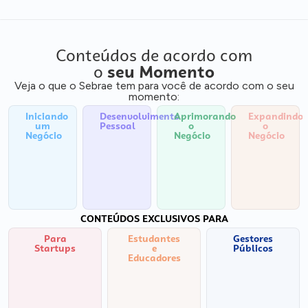
Conteúdos de acordo com
o
seu Momento
Veja o que o Sebrae tem para você de acordo com o seu
momento:
Iniciando
Desenvolvimento
Aprimorando
Expandindo
um
Pessoal
o
o
Negócio
Negócio
Negócio
CONTEÚDOS EXCLUSIVOS PARA
Para
Estudantes
Gestores
Startups
e
Públicos
Educadores