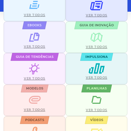
VER TODOS
VER TODOS
EBOOKS
GUIA DE INOVAÇÃO
VER TODOS
VER TODOS
GUIA DE TENDÊNCIAS
IMPULSIONA
VER TODOS
VER TODOS
MODELOS
PLANILHAS
VER TODOS
VER TODOS
PODCASTS
VÍDEOS