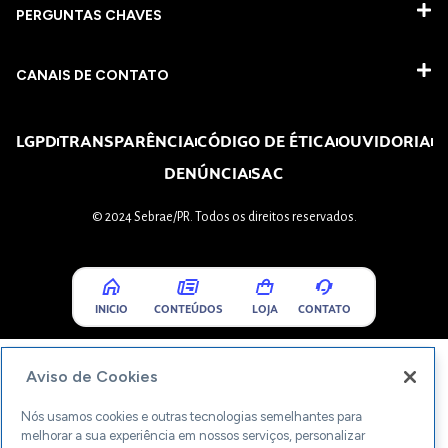
PERGUNTAS CHAVES​
CANAIS DE CONTATO
LGPD
TRANSPARÊNCIA
CÓDIGO DE ÉTICA
OUVIDORIA
DENÚNCIA
SAC
© 2024 Sebrae/PR. Todos os direitos reservados.
INICIO
CONTEÚDOS
LOJA
CONTATO
Aviso de Cookies
Nós usamos cookies e outras tecnologias semelhantes para
melhorar a sua experiência em nossos serviços, personalizar