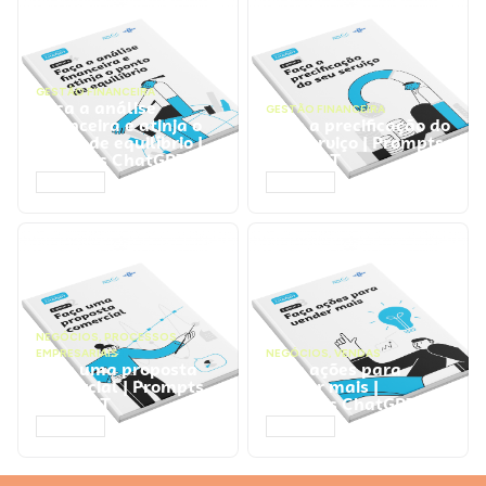
GESTÃO FINANCEIRA
Faça a análise
GESTÃO FINANCEIRA
financeira e atinja o
Faça a precificação do
ponto de equilíbrio |
seu serviço | Prompts
Prompts ChatGPT
ChatGPT
ACESSAR
ACESSAR
NEGÓCIOS
,
PROCESSOS
EMPRESARIAIS
NEGÓCIOS
,
VENDAS
Faça uma proposta
Faça ações para
comercial | Prompts
vender mais |
ChatGPT
Prompts ChatGPT
ACESSAR
ACESSAR