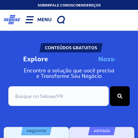
SOBRE
FALE CONOSCO
ENDEREÇOS
MENU
CONTEÚDOS GRATUITOS
Explore
N
o
s
s
o
s
I
n
f
o
Encontre a solução que você precisa
e Transforme Seu Negócio
ARQUIVOS
ARTIGOS