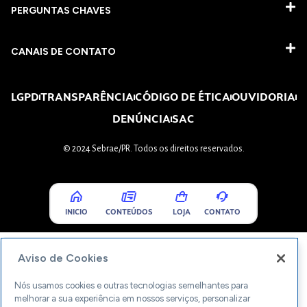
PERGUNTAS CHAVES​
CANAIS DE CONTATO
LGPD
TRANSPARÊNCIA
CÓDIGO DE ÉTICA
OUVIDORIA
DENÚNCIA
SAC
© 2024 Sebrae/PR. Todos os direitos reservados.
INICIO
CONTEÚDOS
LOJA
CONTATO
Aviso de Cookies
Nós usamos cookies e outras tecnologias semelhantes para
melhorar a sua experiência em nossos serviços, personalizar