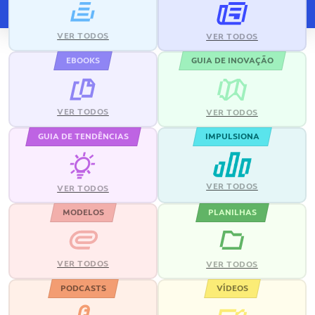
VER TODOS
VER TODOS
EBOOKS
GUIA DE INOVAÇÃO
VER TODOS
VER TODOS
GUIA DE TENDÊNCIAS
IMPULSIONA
VER TODOS
VER TODOS
MODELOS
PLANILHAS
VER TODOS
VER TODOS
PODCASTS
VÍDEOS