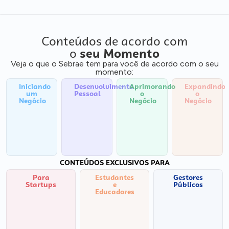
Conteúdos de acordo com
o
seu Momento
Veja o que o Sebrae tem para você de acordo com o seu
momento:
Iniciando
Desenvolvimento
Aprimorando
Expandindo
um
Pessoal
o
o
Negócio
Negócio
Negócio
CONTEÚDOS EXCLUSIVOS PARA
Para
Estudantes
Gestores
Startups
e
Públicos
Educadores