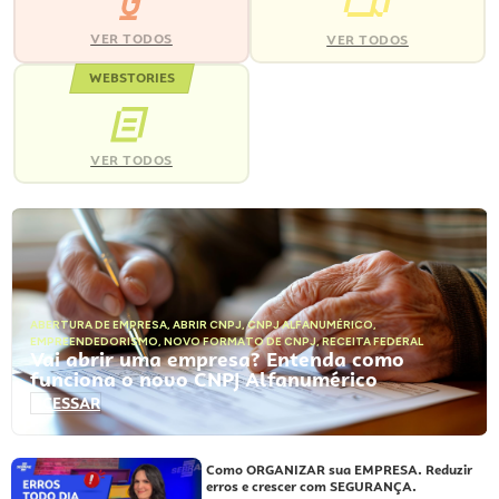
VER TODOS
VER TODOS
WEBSTORIES
VER TODOS
ABERTURA DE EMPRESA
,
ABRIR CNPJ
,
CNPJ ALFANUMÉRICO
,
EMPREENDEDORISMO
,
NOVO FORMATO DE CNPJ
,
RECEITA FEDERAL
Vai abrir uma empresa? Entenda como
funciona o novo CNPJ Alfanumérico
ACESSAR
Como ORGANIZAR sua EMPRESA. Reduzir
erros e crescer com SEGURANÇA.