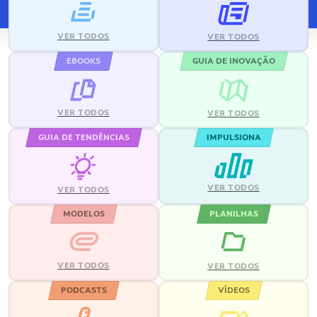
VER TODOS
VER TODOS
EBOOKS
GUIA DE INOVAÇÃO
VER TODOS
VER TODOS
GUIA DE TENDÊNCIAS
IMPULSIONA
VER TODOS
VER TODOS
MODELOS
PLANILHAS
VER TODOS
VER TODOS
PODCASTS
VÍDEOS