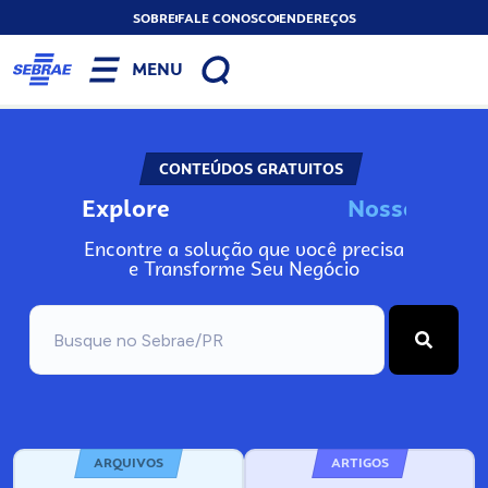
SOBRE
FALE CONOSCO
ENDEREÇOS
MENU
CONTEÚDOS GRATUITOS
Explore
N
o
s
s
o
s
I
n
f
Encontre a solução que você precisa
e Transforme Seu Negócio
ARQUIVOS
ARTIGOS