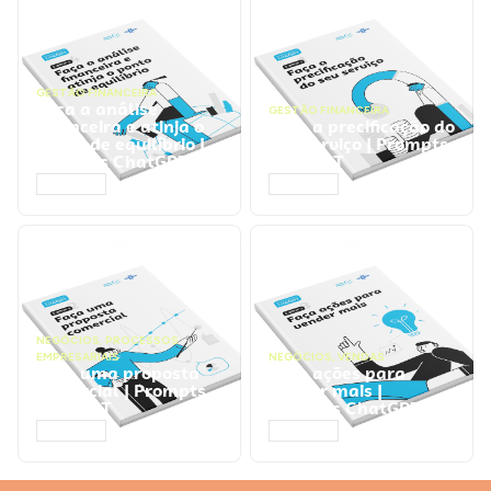
GESTÃO FINANCEIRA
Faça a análise
GESTÃO FINANCEIRA
financeira e atinja o
Faça a precificação do
ponto de equilíbrio |
seu serviço | Prompts
Prompts ChatGPT
ChatGPT
ACESSAR
ACESSAR
NEGÓCIOS
,
PROCESSOS
EMPRESARIAIS
NEGÓCIOS
,
VENDAS
Faça uma proposta
Faça ações para
comercial | Prompts
vender mais |
ChatGPT
Prompts ChatGPT
ACESSAR
ACESSAR