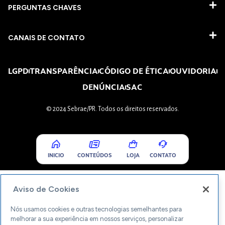
PERGUNTAS CHAVES​
CANAIS DE CONTATO
LGPD
TRANSPARÊNCIA
CÓDIGO DE ÉTICA
OUVIDORIA
DENÚNCIA
SAC
© 2024 Sebrae/PR. Todos os direitos reservados.
INICIO
CONTEÚDOS
LOJA
CONTATO
Aviso de Cookies
Nós usamos cookies e outras tecnologias semelhantes para
melhorar a sua experiência em nossos serviços, personalizar