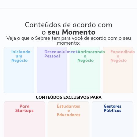
Conteúdos de acordo com
o
seu Momento
Veja o que o Sebrae tem para você de acordo com o seu
momento:
Iniciando
Desenvolvimento
Aprimorando
Expandindo
um
Pessoal
o
o
Negócio
Negócio
Negócio
CONTEÚDOS EXCLUSIVOS PARA
Para
Estudantes
Gestores
Startups
e
Públicos
Educadores