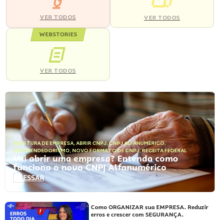
VER TODOS
VER TODOS
WEBSTORIES
VER TODOS
ABERTURA DE EMPRESA
,
ABRIR CNPJ
,
CNPJ ALFANUMÉRICO
,
EMPREENDEDORISMO
,
NOVO FORMATO DE CNPJ
,
RECEITA FEDERAL
Vai abrir uma empresa? Entenda como
funciona o novo CNPJ Alfanumérico
ACESSAR
Como ORGANIZAR sua EMPRESA. Reduzir
erros e crescer com SEGURANÇA.