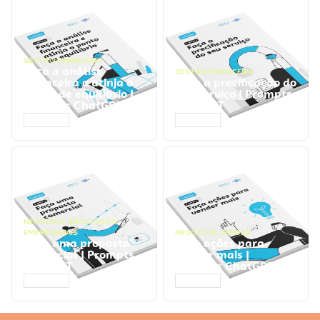
GESTÃO FINANCEIRA
Faça a análise
GESTÃO FINANCEIRA
financeira e atinja o
Faça a precificação do
ponto de equilíbrio |
seu serviço | Prompts
Prompts ChatGPT
ChatGPT
ACESSAR
ACESSAR
NEGÓCIOS
,
PROCESSOS
EMPRESARIAIS
NEGÓCIOS
,
VENDAS
Faça uma proposta
Faça ações para
comercial | Prompts
vender mais |
ChatGPT
Prompts ChatGPT
ACESSAR
ACESSAR