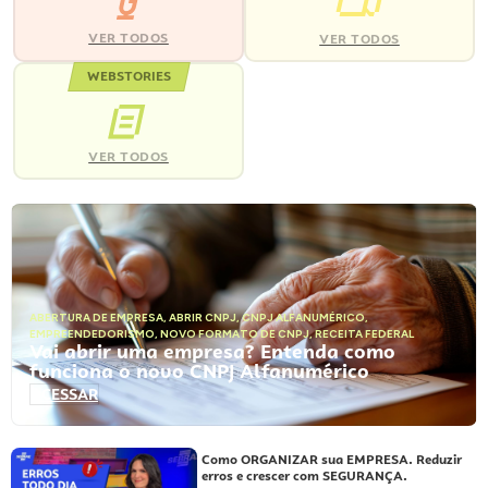
VER TODOS
VER TODOS
WEBSTORIES
VER TODOS
ABERTURA DE EMPRESA
,
ABRIR CNPJ
,
CNPJ ALFANUMÉRICO
,
EMPREENDEDORISMO
,
NOVO FORMATO DE CNPJ
,
RECEITA FEDERAL
Vai abrir uma empresa? Entenda como
funciona o novo CNPJ Alfanumérico
ACESSAR
Como ORGANIZAR sua EMPRESA. Reduzir
erros e crescer com SEGURANÇA.