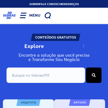
SOBRE
FALE CONOSCO
ENDEREÇOS
MENU
CONTEÚDOS GRATUITOS
Explore
N
o
s
s
o
s
A
Encontre a solução que você precisa
e Transforme Seu Negócio
ARQUIVOS
ARTIGOS