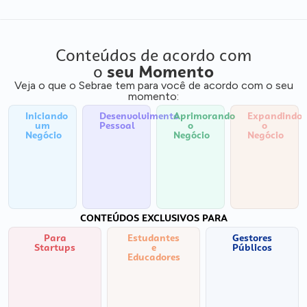
Conteúdos de acordo com
o
seu Momento
Veja o que o Sebrae tem para você de acordo com o seu
momento:
Iniciando
Desenvolvimento
Aprimorando
Expandindo
um
Pessoal
o
o
Negócio
Negócio
Negócio
CONTEÚDOS EXCLUSIVOS PARA
Para
Estudantes
Gestores
Startups
e
Públicos
Educadores