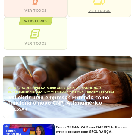
VER TODOS
VER TODOS
WEBSTORIES
VER TODOS
ABERTURA DE EMPRESA
,
ABRIR CNPJ
,
CNPJ ALFANUMÉRICO
,
EMPREENDEDORISMO
,
NOVO FORMATO DE CNPJ
,
RECEITA FEDERAL
Vai abrir uma empresa? Entenda como
funciona o novo CNPJ Alfanumérico
ACESSAR
Como ORGANIZAR sua EMPRESA. Reduzir
erros e crescer com SEGURANÇA.