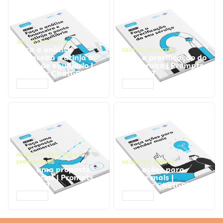
GESTÃO FINANCEIRA
Faça a análise
GESTÃO FINANCEIRA
financeira e atinja o
Faça a precificação do
ponto de equilíbrio |
seu serviço | Prompts
Prompts ChatGPT
ChatGPT
ACESSAR
ACESSAR
NEGÓCIOS
,
PROCESSOS
EMPRESARIAIS
NEGÓCIOS
,
VENDAS
Faça uma proposta
Faça ações para
comercial | Prompts
vender mais |
ChatGPT
Prompts ChatGPT
ACESSAR
ACESSAR