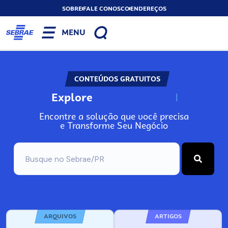
SOBRE
FALE CONOSCO
ENDEREÇOS
MENU
CONTEÚDOS GRATUITOS
Explore
N
o
s
s
o
s
A
Encontre a solução que você precisa
e Transforme Seu Negócio
ARQUIVOS
ARTIGOS