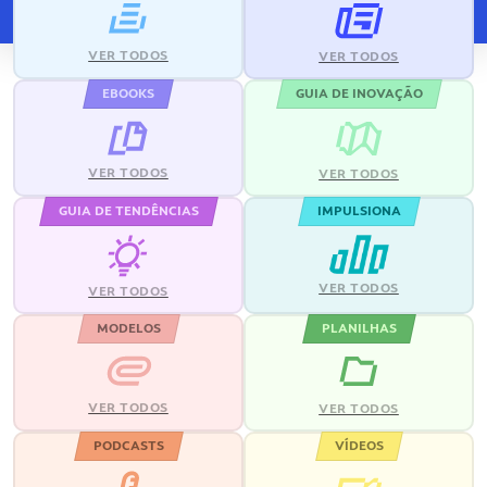
VER TODOS
VER TODOS
EBOOKS
GUIA DE INOVAÇÃO
VER TODOS
VER TODOS
GUIA DE TENDÊNCIAS
IMPULSIONA
VER TODOS
VER TODOS
MODELOS
PLANILHAS
VER TODOS
VER TODOS
PODCASTS
VÍDEOS