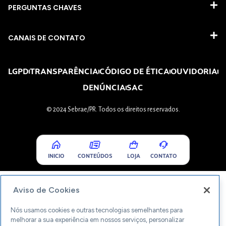
PERGUNTAS CHAVES​
CANAIS DE CONTATO
LGPD
TRANSPARÊNCIA
CÓDIGO DE ÉTICA
OUVIDORIA
DENÚNCIA
SAC
© 2024 Sebrae/PR. Todos os direitos reservados.
INICIO
CONTEÚDOS
LOJA
CONTATO
Aviso de Cookies
Nós usamos cookies e outras tecnologias semelhantes para
melhorar a sua experiência em nossos serviços, personalizar