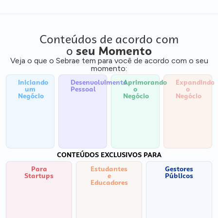
Conteúdos de acordo com
o
seu Momento
Veja o que o Sebrae tem para você de acordo com o seu
momento:
Iniciando
Desenvolvimento
Aprimorando
Expandindo
um
Pessoal
o
o
Negócio
Negócio
Negócio
CONTEÚDOS EXCLUSIVOS PARA
Para
Estudantes
Gestores
Startups
e
Públicos
Educadores