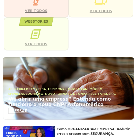
VER TODOS
VER TODOS
WEBSTORIES
VER TODOS
ABERTURA DE EMPRESA
,
ABRIR CNPJ
,
CNPJ ALFANUMÉRICO
,
EMPREENDEDORISMO
,
NOVO FORMATO DE CNPJ
,
RECEITA FEDERAL
Vai abrir uma empresa? Entenda como
funciona o novo CNPJ Alfanumérico
ACESSAR
Como ORGANIZAR sua EMPRESA. Reduzir
erros e crescer com SEGURANÇA.