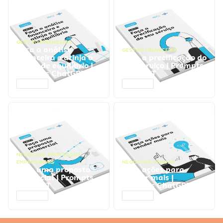
GESTÃO FINANCEIRA
Faça a análise
GESTÃO FINANCEIRA
financeira e atinja o
Faça a precificação do
ponto de equilíbrio |
seu serviço | Prompts
Prompts ChatGPT
ChatGPT
ACESSAR
ACESSAR
NEGÓCIOS
,
PROCESSOS
EMPRESARIAIS
NEGÓCIOS
,
VENDAS
Faça uma proposta
Faça ações para
comercial | Prompts
vender mais |
ChatGPT
Prompts ChatGPT
ACESSAR
ACESSAR