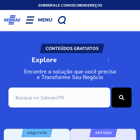
SOBRE
FALE CONOSCO
ENDEREÇOS
MENU
CONTEÚDOS GRATUITOS
Explore
N
o
s
s
o
s
A
Encontre a solução que você precisa
e Transforme Seu Negócio
ARQUIVOS
ARTIGOS