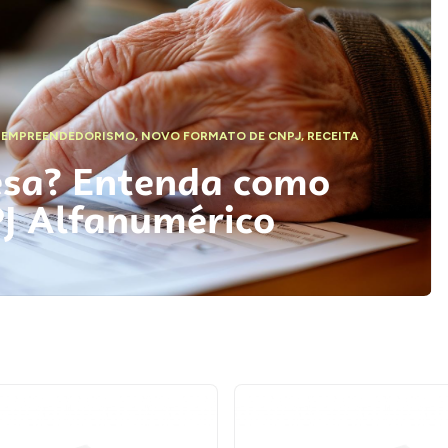
,
EMPREENDEDORISMO
,
NOVO FORMATO DE CNPJ
,
RECEITA
esa? Entenda como
PJ Alfanumérico