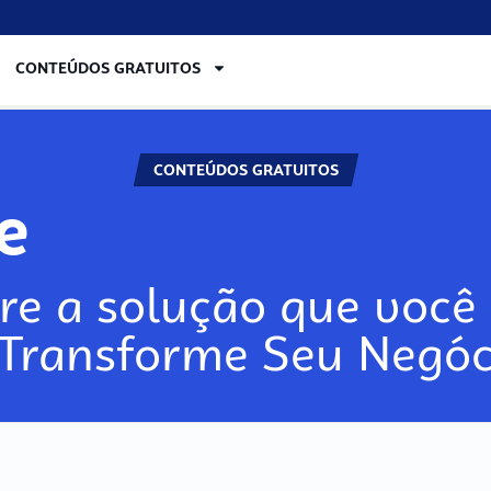
CONTEÚDOS GRATUITOS
CONTEÚDOS GRATUITOS
lore
re a solução que você 
 Transforme Seu Negóc