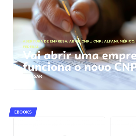
ABERTURA DE EMPRESA
,
ABRIR CNPJ
,
CNPJ ALFANUMÉRICO
FEDERAL
Vai abrir uma empr
funciona o novo CN
ACESSAR
EBOOKS