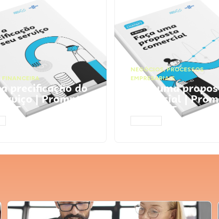
NEGÓCIOS
,
PROCESSOS
 FINANCEIRA
EMPRESARIAIS
 a precificação do
Faça uma propos
serviço | Prompts
comercial | Prom
tGPT
ChatGPT
AR
ACESSAR