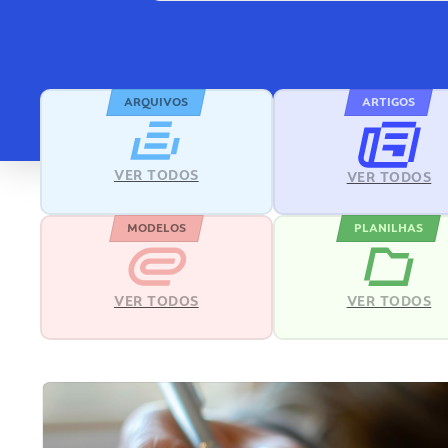
ARQUIVOS
ARTIGOS
VER TODOS
VER TODOS
MODELOS
PLANILHAS
VER TODOS
VER TODOS