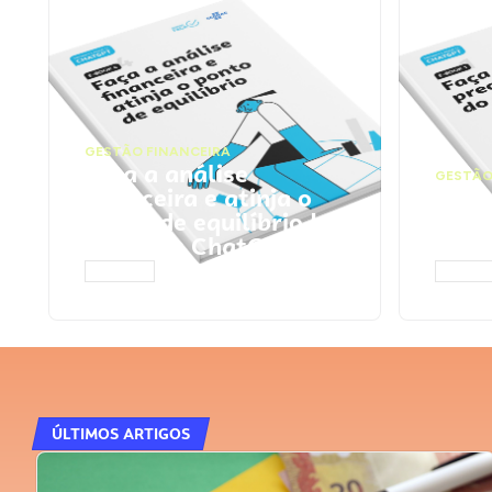
GESTÃO FINANCEIRA
Faça a análise
GESTÃO
financeira e atinja o
Faça
ponto de equilíbrio |
seu 
Prompts ChatGPT
Cha
ACESSAR
ACESS
ÚLTIMOS ARTIGOS