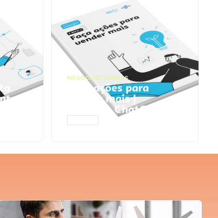
NEGÓCIOS
,
VENDAS
ta
Faça ações para
pts
vender mais |
Prompts ChatGPT
ACESSAR