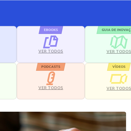
EBOOKS
GUIA DE INOVA
VER TODOS
VER TODO
PODCASTS
VÍDEOS
VER TODOS
VER TODO