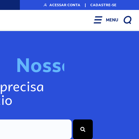
ACESSAR CONTA
|
CADASTRE-SE
MENU
N
o
s
s
o
s
r
A
n
f
precisa
io