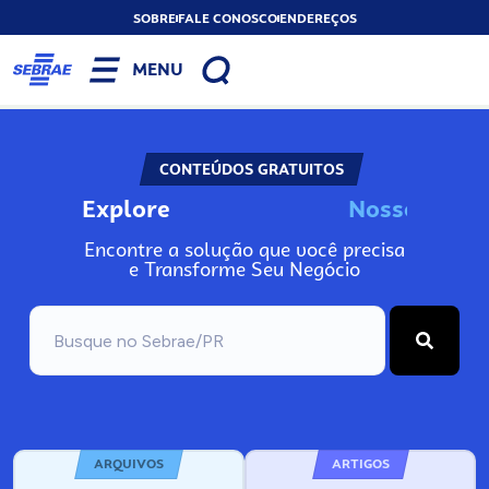
SOBRE
FALE CONOSCO
ENDEREÇOS
MENU
CONTEÚDOS GRATUITOS
Explore
N
o
s
s
o
s
I
n
f
o
Encontre a solução que você precisa
e Transforme Seu Negócio
ARQUIVOS
ARTIGOS