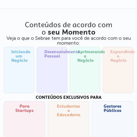
Conteúdos de acordo com
o
seu Momento
Veja o que o Sebrae tem para você de acordo com o seu
momento:
Iniciando
Desenvolvimento
Aprimorando
Expandindo
um
Pessoal
o
o
Negócio
Negócio
Negócio
CONTEÚDOS EXCLUSIVOS PARA
Para
Estudantes
Gestores
Startups
e
Públicos
Educadores