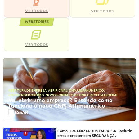
VER TODOS
VER TODOS
WEBSTORIES
VER TODOS
ABERTURA DE EMPRESA
,
ABRIR CNPJ
,
CNPJ ALFANUMÉRICO
,
EMPREENDEDORISMO
,
NOVO FORMATO DE CNPJ
,
RECEITA FEDERAL
Vai abrir uma empresa? Entenda como
funciona o novo CNPJ Alfanumérico
ACESSAR
Como ORGANIZAR sua EMPRESA. Reduzir
erros e crescer com SEGURANÇA.