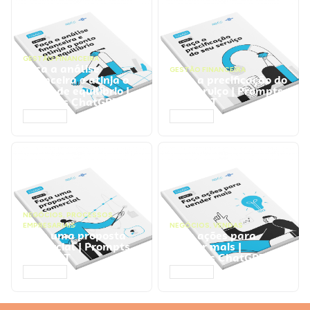
GESTÃO FINANCEIRA
Faça a análise
GESTÃO FINANCEIRA
financeira e atinja o
Faça a precificação do
ponto de equilíbrio |
seu serviço | Prompts
Prompts ChatGPT
ChatGPT
ACESSAR
ACESSAR
NEGÓCIOS
,
PROCESSOS
EMPRESARIAIS
NEGÓCIOS
,
VENDAS
Faça uma proposta
Faça ações para
comercial | Prompts
vender mais |
ChatGPT
Prompts ChatGPT
ACESSAR
ACESSAR