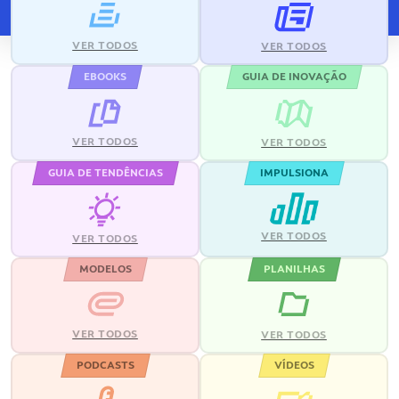
VER TODOS
VER TODOS
EBOOKS
GUIA DE INOVAÇÃO
VER TODOS
VER TODOS
GUIA DE TENDÊNCIAS
IMPULSIONA
VER TODOS
VER TODOS
MODELOS
PLANILHAS
VER TODOS
VER TODOS
PODCASTS
VÍDEOS