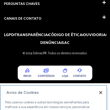
PERGUNTAS CHAVES​
CANAIS DE CONTATO
LGPD
TRANSPARÊNCIA
CÓDIGO DE ÉTICA
OUVIDORIA
DENÚNCIA
SAC
© 2024 Sebrae/PR. Todos os direitos reservados.
INICIO
CONTEÚDOS
LOJA
CONTATO
Aviso de Cookies
Nós usamos cookies e outras tecnologias semelhantes para
melhorar a sua experiência em nossos serviços, personalizar