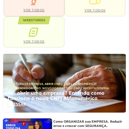
VER TODOS
VER TODOS
WEBSTORIES
VER TODOS
ABERTURA DE EMPRESA
,
ABRIR CNPJ
,
CNPJ ALFANUMÉRICO
,
EMPREENDEDORISMO
,
NOVO FORMATO DE CNPJ
,
RECEITA FEDERAL
Vai abrir uma empresa? Entenda como
funciona o novo CNPJ Alfanumérico
ACESSAR
Como ORGANIZAR sua EMPRESA. Reduzir
erros e crescer com SEGURANÇA.