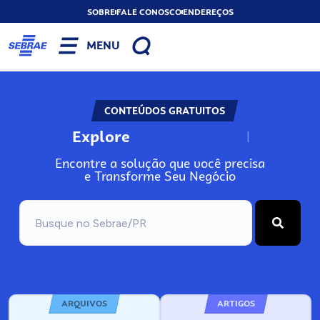
SOBRE
FALE CONOSCO
ENDEREÇOS
MENU
CONTEÚDOS GRATUITOS
Explore
N
o
s
s
o
s
A
Encontre a solução que você precisa
e Transforme Seu Negócio
ARQUIVOS
ARTIGOS