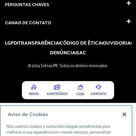
PERGUNTAS CHAVES​
CANAIS DE CONTATO
LGPD
TRANSPARÊNCIA
CÓDIGO DE ÉTICA
OUVIDORIA
DENÚNCIA
SAC
© 2024 Sebrae/PR. Todos os direitos reservados.
INICIO
CONTEÚDOS
LOJA
CONTATO
Aviso de Cookies
Nós usamos cookies e outras tecnologias semelhantes para
melhorar a sua experiência em nossos serviços, personalizar