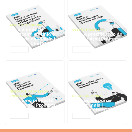
GESTÃO FINANCEIRA
Faça a análise
GESTÃO FINANCEIRA
financeira e atinja o
Faça a precificação do
ponto de equilíbrio |
seu serviço | Prompts
Prompts ChatGPT
ChatGPT
ACESSAR
ACESSAR
NEGÓCIOS
,
PROCESSOS
EMPRESARIAIS
NEGÓCIOS
,
VENDAS
Faça uma proposta
Faça ações para
comercial | Prompts
vender mais |
ChatGPT
Prompts ChatGPT
ACESSAR
ACESSAR