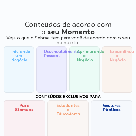
Conteúdos de acordo com
o
seu Momento
Veja o que o Sebrae tem para você de acordo com o seu
momento:
Iniciando
Desenvolvimento
Aprimorando
Expandindo
um
Pessoal
o
o
Negócio
Negócio
Negócio
CONTEÚDOS EXCLUSIVOS PARA
Para
Estudantes
Gestores
Startups
e
Públicos
Educadores