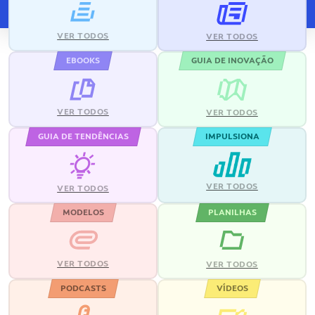
VER TODOS
VER TODOS
EBOOKS
GUIA DE INOVAÇÃO
VER TODOS
VER TODOS
GUIA DE TENDÊNCIAS
IMPULSIONA
VER TODOS
VER TODOS
MODELOS
PLANILHAS
VER TODOS
VER TODOS
PODCASTS
VÍDEOS