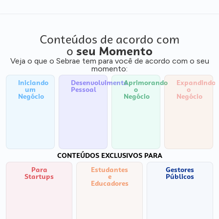
Conteúdos de acordo com
o
seu Momento
Veja o que o Sebrae tem para você de acordo com o seu
momento:
Iniciando
Desenvolvimento
Aprimorando
Expandindo
um
Pessoal
o
o
Negócio
Negócio
Negócio
CONTEÚDOS EXCLUSIVOS PARA
Para
Estudantes
Gestores
Startups
e
Públicos
Educadores