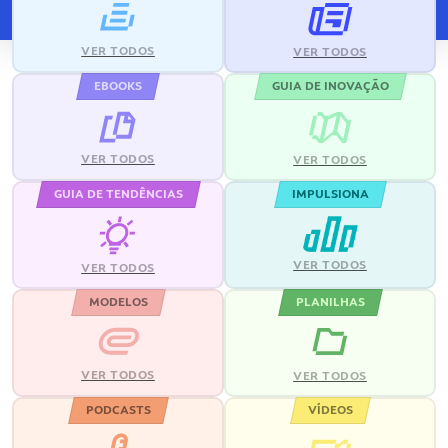
VER TODOS
VER TODOS
EBOOKS
GUIA DE INOVAÇÃO
VER TODOS
VER TODOS
GUIA DE TENDÊNCIAS
IMPULSIONA
VER TODOS
VER TODOS
MODELOS
PLANILHAS
VER TODOS
VER TODOS
PODCASTS
VÍDEOS