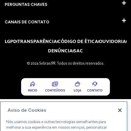
PERGUNTAS CHAVES​
CANAIS DE CONTATO
LGPD
TRANSPARÊNCIA
CÓDIGO DE ÉTICA
OUVIDORIA
DENÚNCIA
SAC
© 2024 Sebrae/PR. Todos os direitos reservados.
INICIO
CONTEÚDOS
LOJA
CONTATO
Aviso de Cookies
Nós usamos cookies e outras tecnologias semelhantes para
melhorar a sua experiência em nossos serviços, personalizar