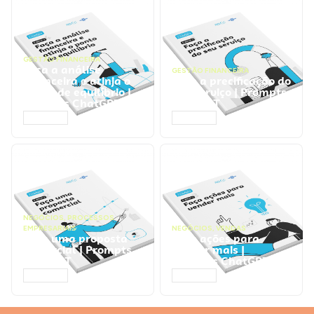
GESTÃO FINANCEIRA
Faça a análise
GESTÃO FINANCEIRA
financeira e atinja o
Faça a precificação do
ponto de equilíbrio |
seu serviço | Prompts
Prompts ChatGPT
ChatGPT
ACESSAR
ACESSAR
NEGÓCIOS
,
PROCESSOS
EMPRESARIAIS
NEGÓCIOS
,
VENDAS
Faça uma proposta
Faça ações para
comercial | Prompts
vender mais |
ChatGPT
Prompts ChatGPT
ACESSAR
ACESSAR