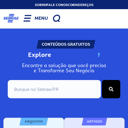
SOBRE
FALE CONOSCO
ENDEREÇOS
MENU
CONTEÚDOS GRATUITOS
Explore
N
o
s
s
o
s
A
Encontre a solução que você precisa
e Transforme Seu Negócio
ARQUIVOS
ARTIGOS