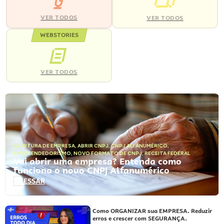
VER TODOS
VER TODOS
WEBSTORIES
VER TODOS
ABERTURA DE EMPRESA
,
ABRIR CNPJ
,
CNPJ ALFANUMÉRICO
,
EMPREENDEDORISMO
,
NOVO FORMATO DE CNPJ
,
RECEITA FEDERAL
Vai abrir uma empresa? Entenda como
funciona o novo CNPJ Alfanumérico
ACESSAR
Como ORGANIZAR sua EMPRESA. Reduzir
erros e crescer com SEGURANÇA.