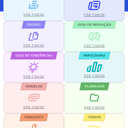
VER TODOS
VER TODOS
EBOOKS
GUIA DE INOVAÇÃO
VER TODOS
VER TODOS
GUIA DE TENDÊNCIAS
IMPULSIONA
VER TODOS
VER TODOS
MODELOS
PLANILHAS
VER TODOS
VER TODOS
PODCASTS
VÍDEOS