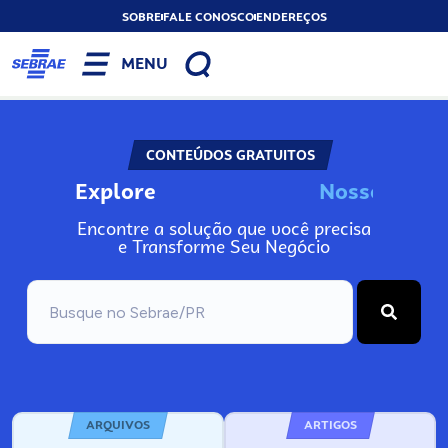
SOBRE
FALE CONOSCO
ENDEREÇOS
MENU
CONTEÚDOS GRATUITOS
Explore
N
o
s
s
o
s
I
n
f
o
Encontre a solução que você precisa
e Transforme Seu Negócio
ARQUIVOS
ARTIGOS