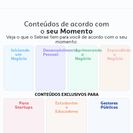
Conteúdos de acordo com
o
seu Momento
Veja o que o Sebrae tem para você de acordo com o seu
momento:
Iniciando
Desenvolvimento
Aprimorando
Expandindo
um
Pessoal
o
o
Negócio
Negócio
Negócio
CONTEÚDOS EXCLUSIVOS PARA
Para
Estudantes
Gestores
Startups
e
Públicos
Educadores