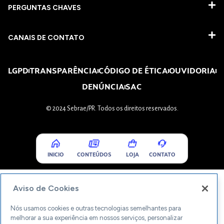
PERGUNTAS CHAVES​
CANAIS DE CONTATO
LGPD
TRANSPARÊNCIA
CÓDIGO DE ÉTICA
OUVIDORIA
DENÚNCIA
SAC
© 2024 Sebrae/PR. Todos os direitos reservados.
INICIO
CONTEÚDOS
LOJA
CONTATO
Aviso de Cookies
Nós usamos cookies e outras tecnologias semelhantes para
melhorar a sua experiência em nossos serviços, personalizar