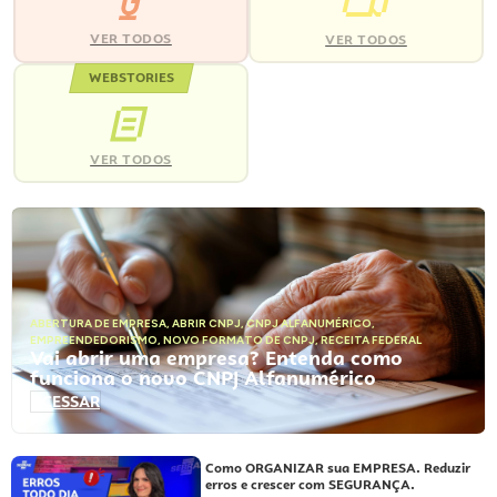
VER TODOS
VER TODOS
WEBSTORIES
VER TODOS
ABERTURA DE EMPRESA
,
ABRIR CNPJ
,
CNPJ ALFANUMÉRICO
,
EMPREENDEDORISMO
,
NOVO FORMATO DE CNPJ
,
RECEITA FEDERAL
Vai abrir uma empresa? Entenda como
funciona o novo CNPJ Alfanumérico
ACESSAR
Como ORGANIZAR sua EMPRESA. Reduzir
erros e crescer com SEGURANÇA.