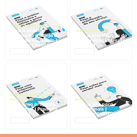
GESTÃO FINANCEIRA
Faça a análise
GESTÃO FINANCEIRA
financeira e atinja o
Faça a precificação do
ponto de equilíbrio |
seu serviço | Prompts
Prompts ChatGPT
ChatGPT
ACESSAR
ACESSAR
NEGÓCIOS
,
PROCESSOS
EMPRESARIAIS
NEGÓCIOS
,
VENDAS
Faça uma proposta
Faça ações para
comercial | Prompts
vender mais |
ChatGPT
Prompts ChatGPT
ACESSAR
ACESSAR