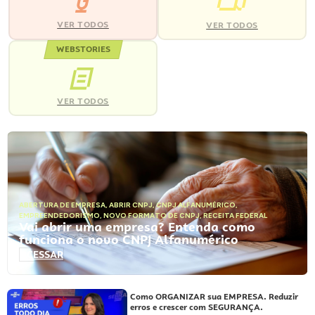
VER TODOS
VER TODOS
WEBSTORIES
VER TODOS
ABERTURA DE EMPRESA
,
ABRIR CNPJ
,
CNPJ ALFANUMÉRICO
,
EMPREENDEDORISMO
,
NOVO FORMATO DE CNPJ
,
RECEITA FEDERAL
Vai abrir uma empresa? Entenda como
funciona o novo CNPJ Alfanumérico
ACESSAR
Como ORGANIZAR sua EMPRESA. Reduzir
erros e crescer com SEGURANÇA.