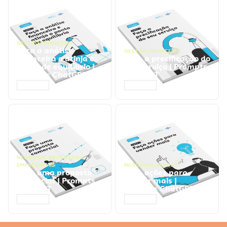
GESTÃO FINANCEIRA
Faça a análise
GESTÃO FINANCEIRA
financeira e atinja o
Faça a precificação do
ponto de equilíbrio |
seu serviço | Prompts
Prompts ChatGPT
ChatGPT
ACESSAR
ACESSAR
NEGÓCIOS
,
PROCESSOS
EMPRESARIAIS
NEGÓCIOS
,
VENDAS
Faça uma proposta
Faça ações para
comercial | Prompts
vender mais |
ChatGPT
Prompts ChatGPT
ACESSAR
ACESSAR