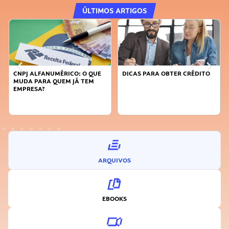
ÚLTIMOS ARTIGOS
PJ ALFANUMÉRICO: O QUE
DICAS PARA OBTER CRÉDITO
FAÇA A
DA PARA QUEM JÁ TEM
SUSTEN
PRESA?
INOVA
ARQUIVOS
EBOOKS