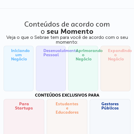
Conteúdos de acordo com
o
seu Momento
Veja o que o Sebrae tem para você de acordo com o seu
momento:
Iniciando
Desenvolvimento
Aprimorando
Expandindo
um
Pessoal
o
o
Negócio
Negócio
Negócio
CONTEÚDOS EXCLUSIVOS PARA
Para
Estudantes
Gestores
Startups
e
Públicos
Educadores