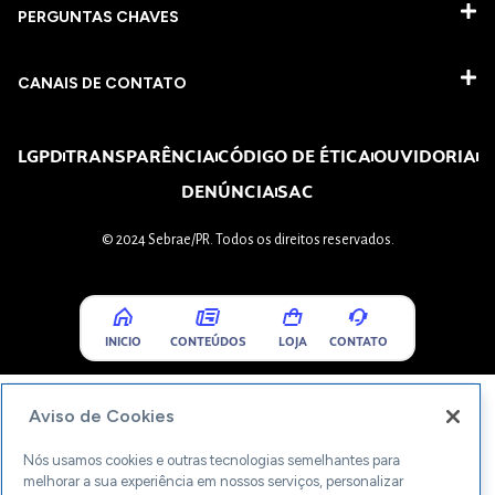
PERGUNTAS CHAVES​
CANAIS DE CONTATO
LGPD
TRANSPARÊNCIA
CÓDIGO DE ÉTICA
OUVIDORIA
DENÚNCIA
SAC
© 2024 Sebrae/PR. Todos os direitos reservados.
INICIO
CONTEÚDOS
LOJA
CONTATO
Aviso de Cookies
Nós usamos cookies e outras tecnologias semelhantes para
melhorar a sua experiência em nossos serviços, personalizar