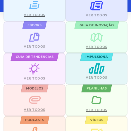
VER TODOS
VER TODOS
EBOOKS
GUIA DE INOVAÇÃO
VER TODOS
VER TODOS
GUIA DE TENDÊNCIAS
IMPULSIONA
VER TODOS
VER TODOS
MODELOS
PLANILHAS
VER TODOS
VER TODOS
PODCASTS
VÍDEOS