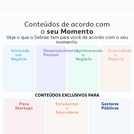
Conteúdos de acordo com
o
seu Momento
Veja o que o Sebrae tem para você de acordo com o seu
momento:
Iniciando
Desenvolvimento
Aprimorando
Expandindo
um
Pessoal
o
o
Negócio
Negócio
Negócio
CONTEÚDOS EXCLUSIVOS PARA
Para
Estudantes
Gestores
Startups
e
Públicos
Educadores