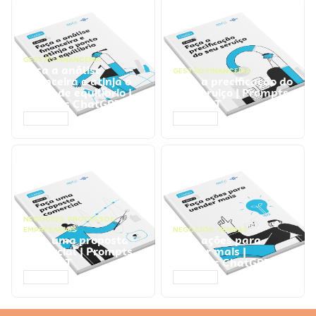
GESTÃO FINANCEIRA
Faça a análise
GESTÃO FINANCEIRA
financeira e atinja o
Faça a precificação do
ponto de equilíbrio |
seu serviço | Prompts
Prompts ChatGPT
ChatGPT
ACESSAR
ACESSAR
NEGÓCIOS
,
PROCESSOS
EMPRESARIAIS
NEGÓCIOS
,
VENDAS
Faça uma proposta
Faça ações para
comercial | Prompts
vender mais |
ChatGPT
Prompts ChatGPT
ACESSAR
ACESSAR