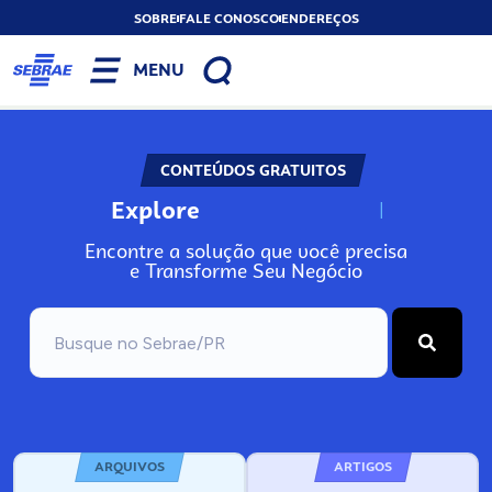
SOBRE
FALE CONOSCO
ENDEREÇOS
MENU
CONTEÚDOS GRATUITOS
Explore
N
o
s
s
o
s
A
Encontre a solução que você precisa
e Transforme Seu Negócio
ARQUIVOS
ARTIGOS