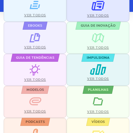
VER TODOS
VER TODOS
EBOOKS
GUIA DE INOVAÇÃO
VER TODOS
VER TODOS
GUIA DE TENDÊNCIAS
IMPULSIONA
VER TODOS
VER TODOS
MODELOS
PLANILHAS
VER TODOS
VER TODOS
PODCASTS
VÍDEOS