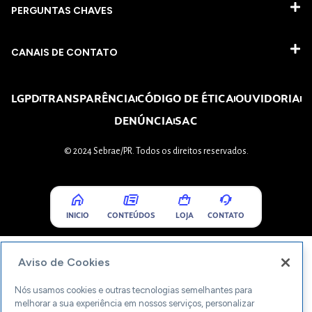
PERGUNTAS CHAVES​
CANAIS DE CONTATO
LGPD
TRANSPARÊNCIA
CÓDIGO DE ÉTICA
OUVIDORIA
DENÚNCIA
SAC
© 2024 Sebrae/PR. Todos os direitos reservados.
INICIO
CONTEÚDOS
LOJA
CONTATO
Aviso de Cookies
Nós usamos cookies e outras tecnologias semelhantes para
melhorar a sua experiência em nossos serviços, personalizar