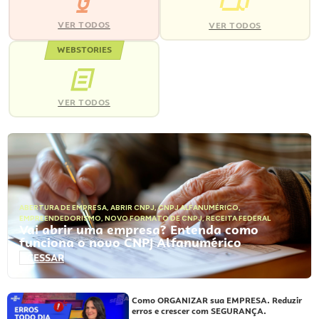
VER TODOS
VER TODOS
WEBSTORIES
VER TODOS
ABERTURA DE EMPRESA
,
ABRIR CNPJ
,
CNPJ ALFANUMÉRICO
,
EMPREENDEDORISMO
,
NOVO FORMATO DE CNPJ
,
RECEITA FEDERAL
Vai abrir uma empresa? Entenda como
funciona o novo CNPJ Alfanumérico
ACESSAR
Como ORGANIZAR sua EMPRESA. Reduzir
erros e crescer com SEGURANÇA.