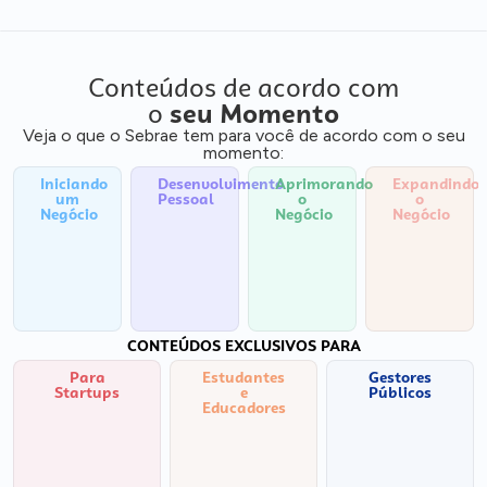
Conteúdos de acordo com
o
seu Momento
Veja o que o Sebrae tem para você de acordo com o seu
momento:
Iniciando
Desenvolvimento
Aprimorando
Expandindo
um
Pessoal
o
o
Negócio
Negócio
Negócio
CONTEÚDOS EXCLUSIVOS PARA
Para
Estudantes
Gestores
Startups
e
Públicos
Educadores