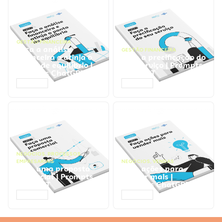
GESTÃO FINANCEIRA
Faça a análise
GESTÃO FINANCEIRA
financeira e atinja o
Faça a precificação do
ponto de equilíbrio |
seu serviço | Prompts
Prompts ChatGPT
ChatGPT
ACESSAR
ACESSAR
NEGÓCIOS
,
PROCESSOS
EMPRESARIAIS
NEGÓCIOS
,
VENDAS
Faça uma proposta
Faça ações para
comercial | Prompts
vender mais |
ChatGPT
Prompts ChatGPT
ACESSAR
ACESSAR