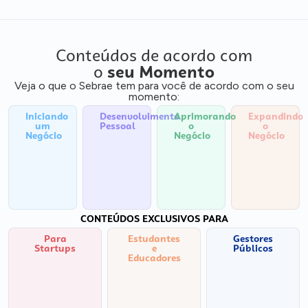
Conteúdos de acordo com
o
seu Momento
Veja o que o Sebrae tem para você de acordo com o seu
momento:
Iniciando
Desenvolvimento
Aprimorando
Expandindo
um
Pessoal
o
o
Negócio
Negócio
Negócio
CONTEÚDOS EXCLUSIVOS PARA
Para
Estudantes
Gestores
Startups
e
Públicos
Educadores