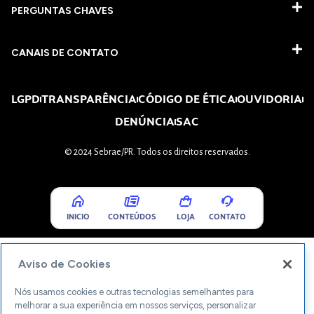
PERGUNTAS CHAVES​
CANAIS DE CONTATO
LGPD
TRANSPARÊNCIA
CÓDIGO DE ÉTICA
OUVIDORIA
DENÚNCIA
SAC
© 2024 Sebrae/PR. Todos os direitos reservados.
INICIO
CONTEÚDOS
LOJA
CONTATO
Aviso de Cookies
Nós usamos cookies e outras tecnologias semelhantes para
melhorar a sua experiência em nossos serviços, personalizar