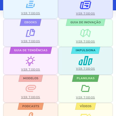
VER TODOS
VER TODOS
EBOOKS
GUIA DE INOVAÇÃO
VER TODOS
VER TODOS
GUIA DE TENDÊNCIAS
IMPULSIONA
VER TODOS
VER TODOS
MODELOS
PLANILHAS
VER TODOS
VER TODOS
PODCASTS
VÍDEOS