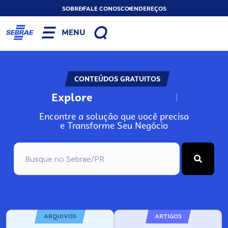
SOBRE
FALE CONOSCO
ENDEREÇOS
MENU
CONTEÚDOS GRATUITOS
Explore
N
o
s
s
o
s
A
Encontre a solução que você precisa
e Transforme Seu Negócio
ARQUIVOS
ARTIGOS