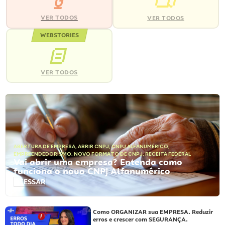
VER TODOS
VER TODOS
WEBSTORIES
VER TODOS
ABERTURA DE EMPRESA
,
ABRIR CNPJ
,
CNPJ ALFANUMÉRICO
,
EMPREENDEDORISMO
,
NOVO FORMATO DE CNPJ
,
RECEITA FEDERAL
Vai abrir uma empresa? Entenda como
funciona o novo CNPJ Alfanumérico
ACESSAR
Como ORGANIZAR sua EMPRESA. Reduzir
erros e crescer com SEGURANÇA.