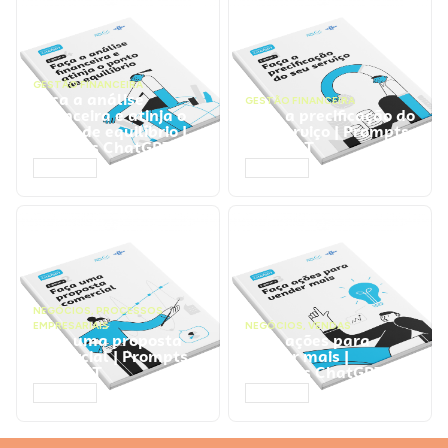
GESTÃO FINANCEIRA
Faça a análise
GESTÃO FINANCEIRA
financeira e atinja o
Faça a precificação do
ponto de equilíbrio |
seu serviço | Prompts
Prompts ChatGPT
ChatGPT
ACESSAR
ACESSAR
NEGÓCIOS
,
PROCESSOS
EMPRESARIAIS
NEGÓCIOS
,
VENDAS
Faça uma proposta
Faça ações para
comercial | Prompts
vender mais |
ChatGPT
Prompts ChatGPT
ACESSAR
ACESSAR