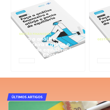
GESTÃO FINANCEIRA
Faça a análise
GESTÃO
financeira e atinja o
Faça
ponto de equilíbrio |
seu 
Prompts ChatGPT
Cha
ACESSAR
ACESS
ÚLTIMOS ARTIGOS