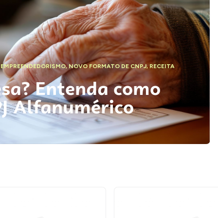
,
EMPREENDEDORISMO
,
NOVO FORMATO DE CNPJ
,
RECEITA
esa? Entenda como
PJ Alfanumérico