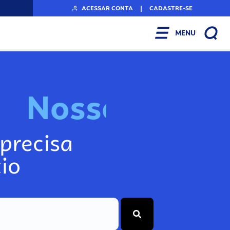
ACESSAR CONTA
|
CADASTRE-SE
MENU
N
o
s
s
o
s
I
n
f
o
g
precisa
io