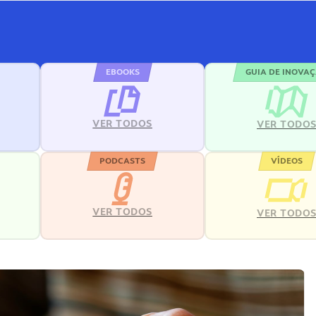
EBOOKS
GUIA DE INOVA
VER TODOS
VER TODO
PODCASTS
VÍDEOS
VER TODOS
VER TODO