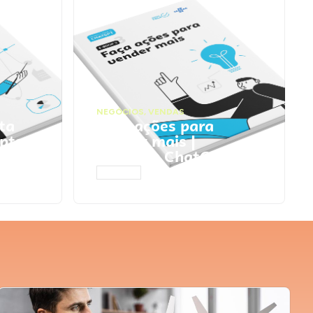
NEGÓCIOS
,
VENDAS
ta
Faça ações para
pts
vender mais |
Prompts ChatGPT
ACESSAR