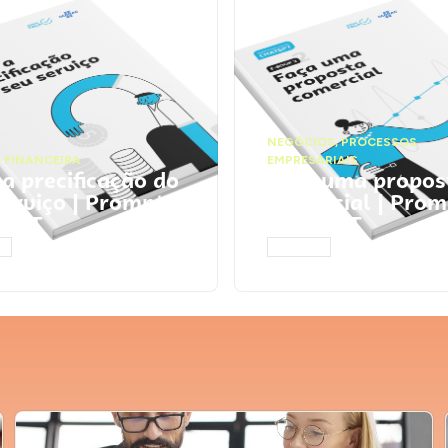
NEGÓCIOS
,
PROCESSOS
 FINANCEIRA
EMPRESARIAIS
 a precificação do
Faça uma propos
serviço | Prompts
comercial | Prom
tGPT
ChatGPT
AR
ACESSAR