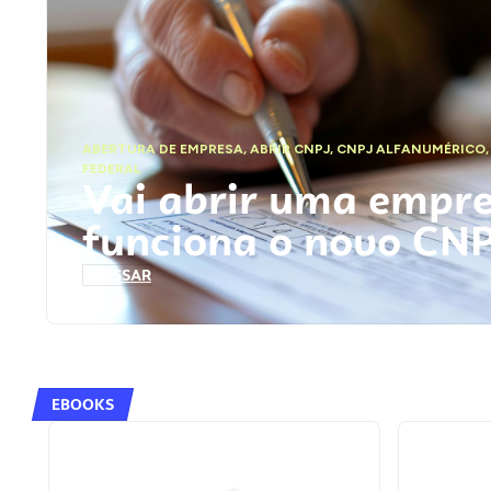
ABERTURA DE EMPRESA
,
ABRIR CNPJ
,
CNPJ ALFANUMÉRICO
FEDERAL
Vai abrir uma empr
funciona o novo CN
ACESSAR
EBOOKS