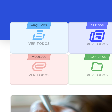
ARQUIVOS
ARTIGOS
VER TODOS
VER TODOS
MODELOS
PLANILHAS
VER TODOS
VER TODOS