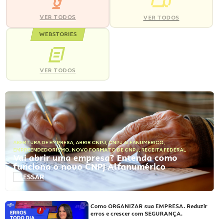
VER TODOS
VER TODOS
WEBSTORIES
VER TODOS
ABERTURA DE EMPRESA
,
ABRIR CNPJ
,
CNPJ ALFANUMÉRICO
,
EMPREENDEDORISMO
,
NOVO FORMATO DE CNPJ
,
RECEITA FEDERAL
Vai abrir uma empresa? Entenda como
funciona o novo CNPJ Alfanumérico
ACESSAR
Como ORGANIZAR sua EMPRESA. Reduzir
erros e crescer com SEGURANÇA.