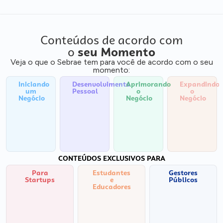
Conteúdos de acordo com
o
seu Momento
Veja o que o Sebrae tem para você de acordo com o seu
momento:
Iniciando
Desenvolvimento
Aprimorando
Expandindo
um
Pessoal
o
o
Negócio
Negócio
Negócio
CONTEÚDOS EXCLUSIVOS PARA
Para
Estudantes
Gestores
Startups
e
Públicos
Educadores