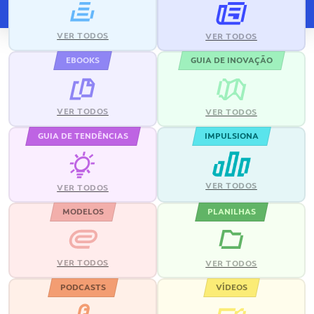
VER TODOS
VER TODOS
EBOOKS
GUIA DE INOVAÇÃO
VER TODOS
VER TODOS
GUIA DE TENDÊNCIAS
IMPULSIONA
VER TODOS
VER TODOS
MODELOS
PLANILHAS
VER TODOS
VER TODOS
PODCASTS
VÍDEOS