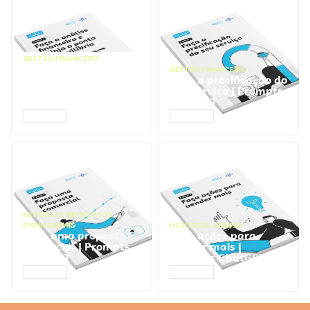
GESTÃO FINANCEIRA
Faça a análise
GESTÃO FINANCEIRA
financeira e atinja o
Faça a precificação do
ponto de equilíbrio |
seu serviço | Prompts
Prompts ChatGPT
ChatGPT
ACESSAR
ACESSAR
NEGÓCIOS
,
PROCESSOS
EMPRESARIAIS
NEGÓCIOS
,
VENDAS
Faça uma proposta
Faça ações para
comercial | Prompts
vender mais |
ChatGPT
Prompts ChatGPT
ACESSAR
ACESSAR