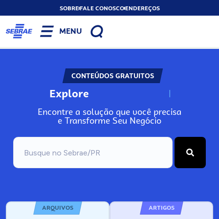
SOBRE
FALE CONOSCO
ENDEREÇOS
MENU
CONTEÚDOS GRATUITOS
Explore
N
o
s
s
o
o
s
P
A
r
Encontre a solução que você precisa
e Transforme Seu Negócio
ARQUIVOS
ARTIGOS