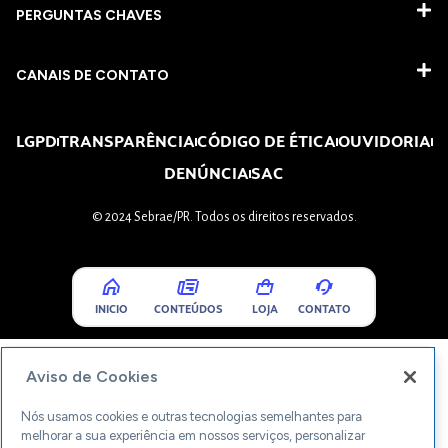
PERGUNTAS CHAVES​
CANAIS DE CONTATO
LGPD
TRANSPARÊNCIA
CÓDIGO DE ÉTICA
OUVIDORIA
DENÚNCIA
SAC
© 2024 Sebrae/PR. Todos os direitos reservados.
INICIO
CONTEÚDOS
LOJA
CONTATO
Aviso de Cookies
Nós usamos cookies e outras tecnologias semelhantes para
melhorar a sua experiência em nossos serviços, personalizar