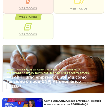
VER TODOS
VER TODOS
WEBSTORIES
VER TODOS
ABERTURA DE EMPRESA
,
ABRIR CNPJ
,
CNPJ ALFANUMÉRICO
,
EMPREENDEDORISMO
,
NOVO FORMATO DE CNPJ
,
RECEITA FEDERAL
Vai abrir uma empresa? Entenda como
funciona o novo CNPJ Alfanumérico
ACESSAR
Como ORGANIZAR sua EMPRESA. Reduzir
erros e crescer com SEGURANÇA.