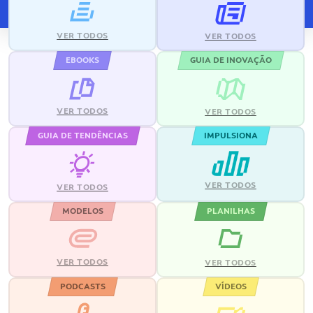
VER TODOS
VER TODOS
EBOOKS
GUIA DE INOVAÇÃO
VER TODOS
VER TODOS
GUIA DE TENDÊNCIAS
IMPULSIONA
VER TODOS
VER TODOS
MODELOS
PLANILHAS
VER TODOS
VER TODOS
PODCASTS
VÍDEOS