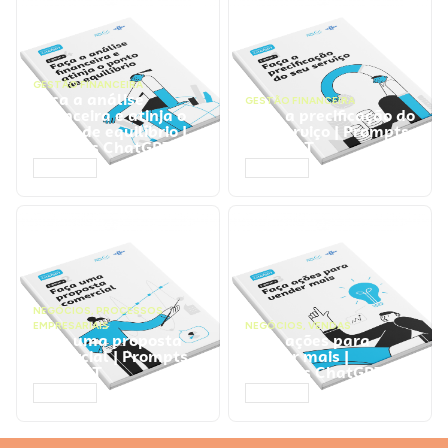
GESTÃO FINANCEIRA
Faça a análise
GESTÃO FINANCEIRA
financeira e atinja o
Faça a precificação do
ponto de equilíbrio |
seu serviço | Prompts
Prompts ChatGPT
ChatGPT
ACESSAR
ACESSAR
NEGÓCIOS
,
PROCESSOS
EMPRESARIAIS
NEGÓCIOS
,
VENDAS
Faça uma proposta
Faça ações para
comercial | Prompts
vender mais |
ChatGPT
Prompts ChatGPT
ACESSAR
ACESSAR