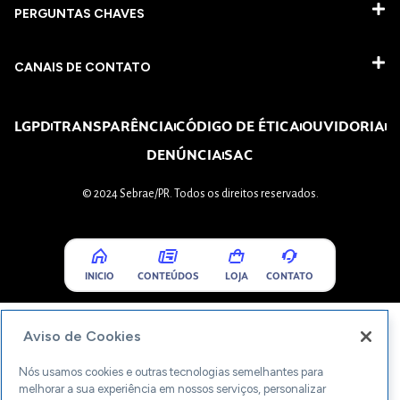
PERGUNTAS CHAVES​
CANAIS DE CONTATO
LGPD
TRANSPARÊNCIA
CÓDIGO DE ÉTICA
OUVIDORIA
DENÚNCIA
SAC
© 2024 Sebrae/PR. Todos os direitos reservados.
INICIO
CONTEÚDOS
LOJA
CONTATO
Aviso de Cookies
Nós usamos cookies e outras tecnologias semelhantes para
melhorar a sua experiência em nossos serviços, personalizar