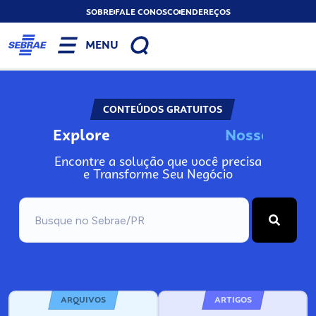
SOBRE
FALE CONOSCO
ENDEREÇOS
MENU
CONTEÚDOS GRATUITOS
Explore
N
o
s
s
o
s
I
n
f
o
Encontre a solução que você precisa
e Transforme Seu Negócio
ARQUIVOS
ARTIGOS