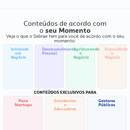
Conteúdos de acordo com
o
seu Momento
Veja o que o Sebrae tem para você de acordo com o seu
momento:
Iniciando
Desenvolvimento
Aprimorando
Expandindo
um
Pessoal
o
o
Negócio
Negócio
Negócio
CONTEÚDOS EXCLUSIVOS PARA
Para
Estudantes
Gestores
Startups
e
Públicos
Educadores