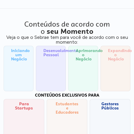
Conteúdos de acordo com
o
seu Momento
Veja o que o Sebrae tem para você de acordo com o seu
momento:
Iniciando
Desenvolvimento
Aprimorando
Expandindo
um
Pessoal
o
o
Negócio
Negócio
Negócio
CONTEÚDOS EXCLUSIVOS PARA
Para
Estudantes
Gestores
Startups
e
Públicos
Educadores