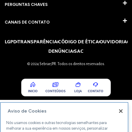
PERGUNTAS CHAVES​
CANAIS DE CONTATO
LGPD
TRANSPARÊNCIA
CÓDIGO DE ÉTICA
OUVIDORIA
DENÚNCIA
SAC
© 2024 Sebrae/PR. Todos os direitos reservados.
INICIO
CONTEÚDOS
LOJA
CONTATO
Aviso de Cookies
Nós usamos cookies e outras tecnologias semelhantes para
melhorar a sua experiência em nossos serviços, personalizar