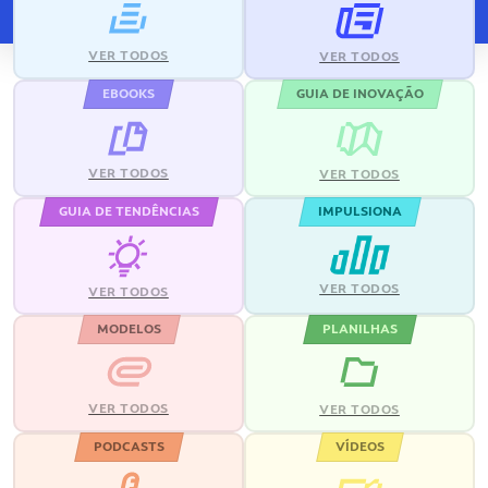
VER TODOS
VER TODOS
EBOOKS
GUIA DE INOVAÇÃO
VER TODOS
VER TODOS
GUIA DE TENDÊNCIAS
IMPULSIONA
VER TODOS
VER TODOS
MODELOS
PLANILHAS
VER TODOS
VER TODOS
PODCASTS
VÍDEOS