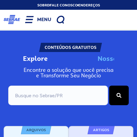
SOBRE
FALE CONOSCO
ENDEREÇOS
MENU
CONTEÚDOS GRATUITOS
Explore
N
o
s
s
o
s
A
Encontre a solução que você precisa
e Transforme Seu Negócio
ARQUIVOS
ARTIGOS