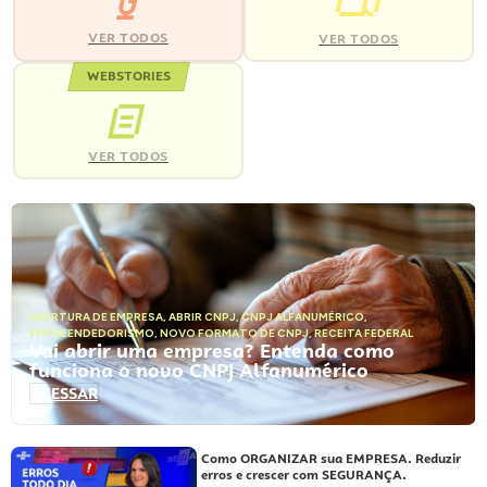
VER TODOS
VER TODOS
WEBSTORIES
VER TODOS
ABERTURA DE EMPRESA
,
ABRIR CNPJ
,
CNPJ ALFANUMÉRICO
,
EMPREENDEDORISMO
,
NOVO FORMATO DE CNPJ
,
RECEITA FEDERAL
Vai abrir uma empresa? Entenda como
funciona o novo CNPJ Alfanumérico
ACESSAR
Como ORGANIZAR sua EMPRESA. Reduzir
erros e crescer com SEGURANÇA.