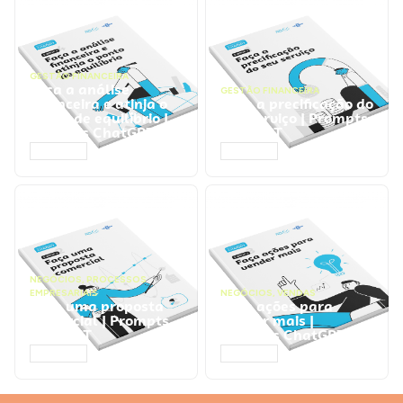
GESTÃO FINANCEIRA
Faça a análise
GESTÃO FINANCEIRA
financeira e atinja o
Faça a precificação do
ponto de equilíbrio |
seu serviço | Prompts
Prompts ChatGPT
ChatGPT
ACESSAR
ACESSAR
NEGÓCIOS
,
PROCESSOS
EMPRESARIAIS
NEGÓCIOS
,
VENDAS
Faça uma proposta
Faça ações para
comercial | Prompts
vender mais |
ChatGPT
Prompts ChatGPT
ACESSAR
ACESSAR