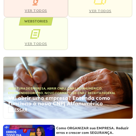
VER TODOS
VER TODOS
WEBSTORIES
VER TODOS
ABERTURA DE EMPRESA
,
ABRIR CNPJ
,
CNPJ ALFANUMÉRICO
,
EMPREENDEDORISMO
,
NOVO FORMATO DE CNPJ
,
RECEITA FEDERAL
Vai abrir uma empresa? Entenda como
funciona o novo CNPJ Alfanumérico
ACESSAR
Como ORGANIZAR sua EMPRESA. Reduzir
erros e crescer com SEGURANÇA.