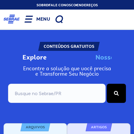
SOBRE
FALE CONOSCO
ENDEREÇOS
MENU
CONTEÚDOS GRATUITOS
Explore
N
o
s
s
o
s
I
n
f
o
Encontre a solução que você precisa
e Transforme Seu Negócio
ARQUIVOS
ARTIGOS