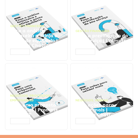
GESTÃO FINANCEIRA
Faça a análise
GESTÃO FINANCEIRA
financeira e atinja o
Faça a precificação do
ponto de equilíbrio |
seu serviço | Prompts
Prompts ChatGPT
ChatGPT
ACESSAR
ACESSAR
NEGÓCIOS
,
PROCESSOS
EMPRESARIAIS
NEGÓCIOS
,
VENDAS
Faça uma proposta
Faça ações para
comercial | Prompts
vender mais |
ChatGPT
Prompts ChatGPT
ACESSAR
ACESSAR