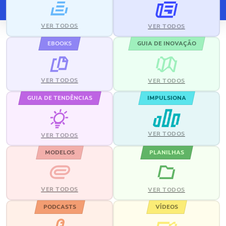
VER TODOS
VER TODOS
EBOOKS
GUIA DE INOVAÇÃO
VER TODOS
VER TODOS
GUIA DE TENDÊNCIAS
IMPULSIONA
VER TODOS
VER TODOS
MODELOS
PLANILHAS
VER TODOS
VER TODOS
PODCASTS
VÍDEOS