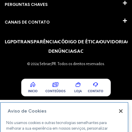
PERGUNTAS CHAVES​
CANAIS DE CONTATO
LGPD
TRANSPARÊNCIA
CÓDIGO DE ÉTICA
OUVIDORIA
DENÚNCIA
SAC
© 2024 Sebrae/PR. Todos os direitos reservados.
INICIO
CONTEÚDOS
LOJA
CONTATO
Aviso de Cookies
Nós usamos cookies e outras tecnologias semelhantes para
melhorar a sua experiência em nossos serviços, personalizar