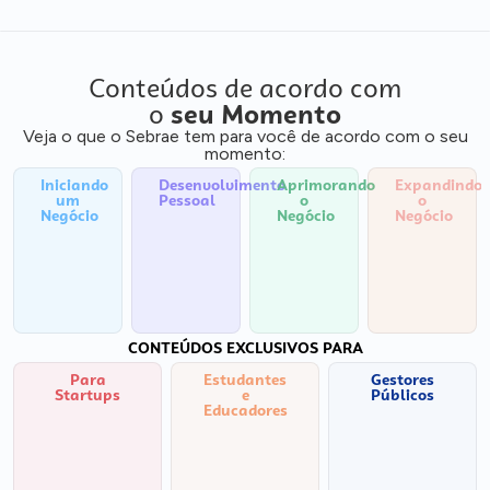
Conteúdos de acordo com
o
seu Momento
Veja o que o Sebrae tem para você de acordo com o seu
momento:
Iniciando
Desenvolvimento
Aprimorando
Expandindo
um
Pessoal
o
o
Negócio
Negócio
Negócio
CONTEÚDOS EXCLUSIVOS PARA
Para
Estudantes
Gestores
Startups
e
Públicos
Educadores