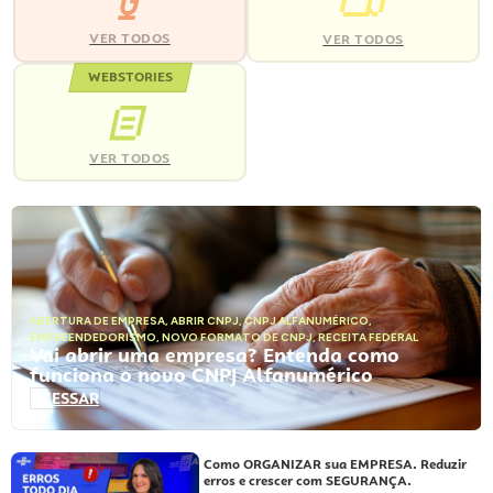
VER TODOS
VER TODOS
WEBSTORIES
VER TODOS
ABERTURA DE EMPRESA
,
ABRIR CNPJ
,
CNPJ ALFANUMÉRICO
,
EMPREENDEDORISMO
,
NOVO FORMATO DE CNPJ
,
RECEITA FEDERAL
Vai abrir uma empresa? Entenda como
funciona o novo CNPJ Alfanumérico
ACESSAR
Como ORGANIZAR sua EMPRESA. Reduzir
erros e crescer com SEGURANÇA.