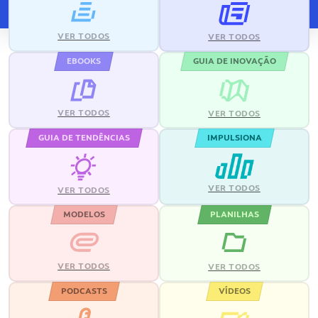
VER TODOS
VER TODOS
EBOOKS
GUIA DE INOVAÇÃO
VER TODOS
VER TODOS
GUIA DE TENDÊNCIAS
IMPULSIONA
VER TODOS
VER TODOS
MODELOS
PLANILHAS
VER TODOS
VER TODOS
PODCASTS
VÍDEOS