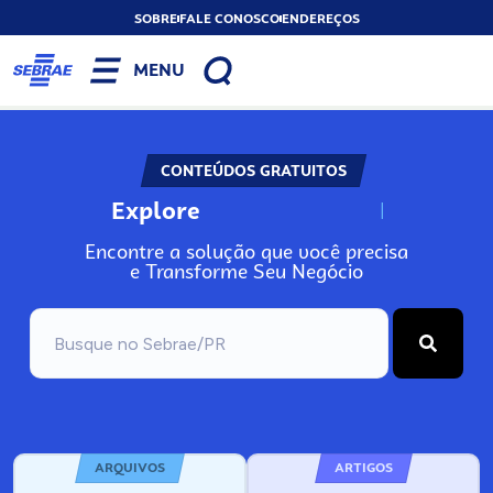
SOBRE
FALE CONOSCO
ENDEREÇOS
MENU
CONTEÚDOS GRATUITOS
Explore
N
o
s
s
o
s
A
Encontre a solução que você precisa
e Transforme Seu Negócio
ARQUIVOS
ARTIGOS