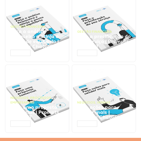
GESTÃO FINANCEIRA
Faça a análise
GESTÃO FINANCEIRA
financeira e atinja o
Faça a precificação do
ponto de equilíbrio |
seu serviço | Prompts
Prompts ChatGPT
ChatGPT
ACESSAR
ACESSAR
NEGÓCIOS
,
PROCESSOS
EMPRESARIAIS
NEGÓCIOS
,
VENDAS
Faça uma proposta
Faça ações para
comercial | Prompts
vender mais |
ChatGPT
Prompts ChatGPT
ACESSAR
ACESSAR