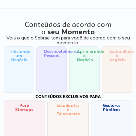
Conteúdos de acordo com
o
seu Momento
Veja o que o Sebrae tem para você de acordo com o seu
momento:
Iniciando
Desenvolvimento
Aprimorando
Expandindo
um
Pessoal
o
o
Negócio
Negócio
Negócio
CONTEÚDOS EXCLUSIVOS PARA
Para
Estudantes
Gestores
Startups
e
Públicos
Educadores