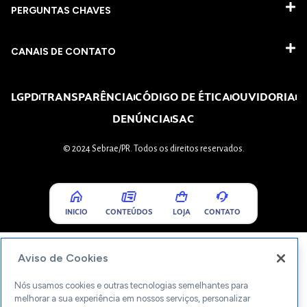
PERGUNTAS CHAVES​
CANAIS DE CONTATO
LGPD
TRANSPARÊNCIA
CÓDIGO DE ÉTICA
OUVIDORIA
DENÚNCIA
SAC
© 2024 Sebrae/PR. Todos os direitos reservados.
INICIO
CONTEÚDOS
LOJA
CONTATO
Aviso de Cookies
Nós usamos cookies e outras tecnologias semelhantes para
melhorar a sua experiência em nossos serviços, personalizar