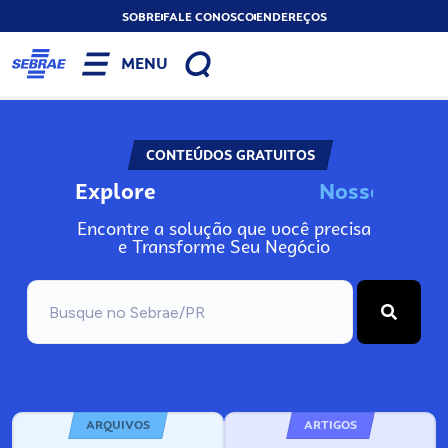
SOBRE
FALE CONOSCO
ENDEREÇOS
MENU
CONTEÚDOS GRATUITOS
Explore
N
o
s
s
o
s
I
n
f
o
Encontre a solução que você precisa
e Transforme Seu Negócio
ARQUIVOS
ARTIGOS