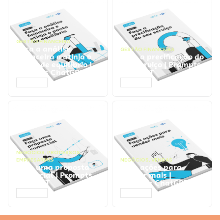
GESTÃO FINANCEIRA
Faça a análise
GESTÃO FINANCEIRA
financeira e atinja o
Faça a precificação do
ponto de equilíbrio |
seu serviço | Prompts
Prompts ChatGPT
ChatGPT
ACESSAR
ACESSAR
NEGÓCIOS
,
PROCESSOS
EMPRESARIAIS
NEGÓCIOS
,
VENDAS
Faça uma proposta
Faça ações para
comercial | Prompts
vender mais |
ChatGPT
Prompts ChatGPT
ACESSAR
ACESSAR