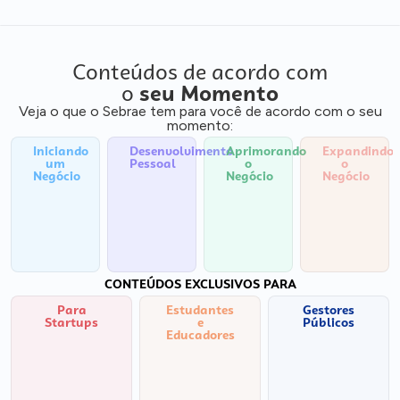
Conteúdos de acordo com
o
seu Momento
Veja o que o Sebrae tem para você de acordo com o seu
momento:
Iniciando
Desenvolvimento
Aprimorando
Expandindo
um
Pessoal
o
o
Negócio
Negócio
Negócio
CONTEÚDOS EXCLUSIVOS PARA
Para
Estudantes
Gestores
Startups
e
Públicos
Educadores