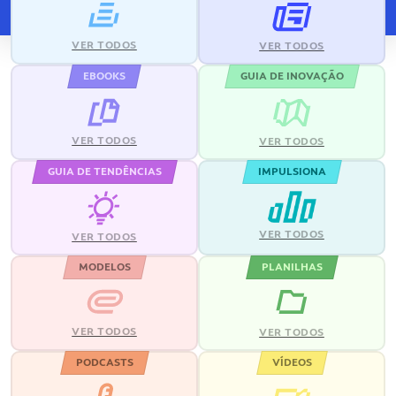
VER TODOS
VER TODOS
EBOOKS
GUIA DE INOVAÇÃO
VER TODOS
VER TODOS
GUIA DE TENDÊNCIAS
IMPULSIONA
VER TODOS
VER TODOS
MODELOS
PLANILHAS
VER TODOS
VER TODOS
PODCASTS
VÍDEOS