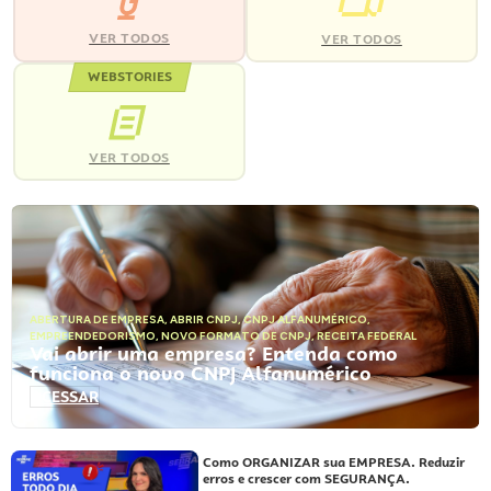
VER TODOS
VER TODOS
WEBSTORIES
VER TODOS
ABERTURA DE EMPRESA
,
ABRIR CNPJ
,
CNPJ ALFANUMÉRICO
,
EMPREENDEDORISMO
,
NOVO FORMATO DE CNPJ
,
RECEITA FEDERAL
Vai abrir uma empresa? Entenda como
funciona o novo CNPJ Alfanumérico
ACESSAR
Como ORGANIZAR sua EMPRESA. Reduzir
erros e crescer com SEGURANÇA.