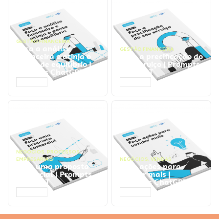
GESTÃO FINANCEIRA
Faça a análise
GESTÃO FINANCEIRA
financeira e atinja o
Faça a precificação do
ponto de equilíbrio |
seu serviço | Prompts
Prompts ChatGPT
ChatGPT
ACESSAR
ACESSAR
NEGÓCIOS
,
PROCESSOS
EMPRESARIAIS
NEGÓCIOS
,
VENDAS
Faça uma proposta
Faça ações para
comercial | Prompts
vender mais |
ChatGPT
Prompts ChatGPT
ACESSAR
ACESSAR