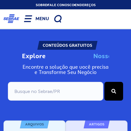
SOBRE
FALE CONOSCO
ENDEREÇOS
MENU
CONTEÚDOS GRATUITOS
Explore
N
o
s
s
o
s
I
n
f
Encontre a solução que você precisa
e Transforme Seu Negócio
ARQUIVOS
ARTIGOS