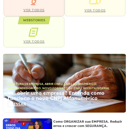
VER TODOS
VER TODOS
WEBSTORIES
VER TODOS
ABERTURA DE EMPRESA
,
ABRIR CNPJ
,
CNPJ ALFANUMÉRICO
,
EMPREENDEDORISMO
,
NOVO FORMATO DE CNPJ
,
RECEITA FEDERAL
Vai abrir uma empresa? Entenda como
funciona o novo CNPJ Alfanumérico
ACESSAR
Como ORGANIZAR sua EMPRESA. Reduzir
erros e crescer com SEGURANÇA.