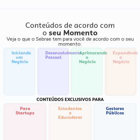
Conteúdos de acordo com
o
seu Momento
Veja o que o Sebrae tem para você de acordo com o seu
momento:
Iniciando
Desenvolvimento
Aprimorando
Expandindo
um
Pessoal
o
o
Negócio
Negócio
Negócio
CONTEÚDOS EXCLUSIVOS PARA
Para
Estudantes
Gestores
Startups
e
Públicos
Educadores