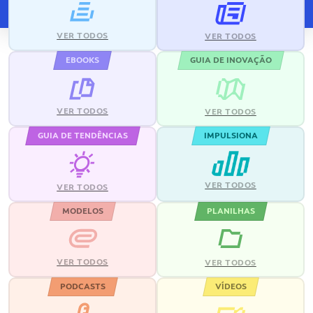
VER TODOS
VER TODOS
EBOOKS
GUIA DE INOVAÇÃO
VER TODOS
VER TODOS
GUIA DE TENDÊNCIAS
IMPULSIONA
VER TODOS
VER TODOS
MODELOS
PLANILHAS
VER TODOS
VER TODOS
PODCASTS
VÍDEOS