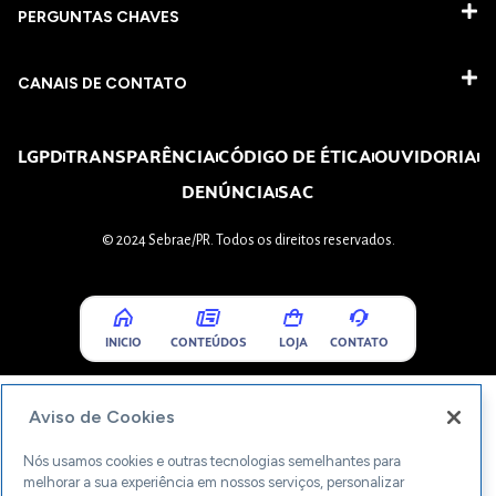
PERGUNTAS CHAVES​
CANAIS DE CONTATO
LGPD
TRANSPARÊNCIA
CÓDIGO DE ÉTICA
OUVIDORIA
DENÚNCIA
SAC
© 2024 Sebrae/PR. Todos os direitos reservados.
INICIO
CONTEÚDOS
LOJA
CONTATO
Aviso de Cookies
Nós usamos cookies e outras tecnologias semelhantes para
melhorar a sua experiência em nossos serviços, personalizar